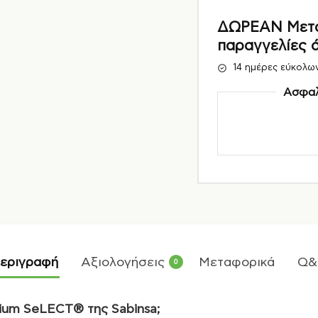
ΔΩΡΕΑΝ Μεταφ
παραγγελίες 
14 ημέρες εύκολω
Ασφαλ
εριγραφή
Αξιολογήσεις
Μεταφορικά
Q&
0
ium
SeLECT
® της
Sabinsa
;