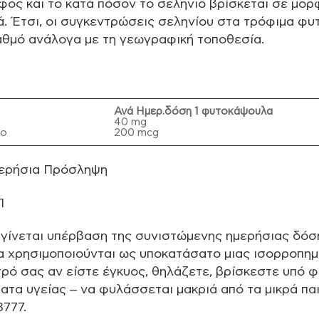
φος και το κατά πόσον το σελήνιο βρίσκεται σε μορ
. Έτσι, οι συγκεντρώσεις σεληνίου στα τρόφιμα φυ
αθμό ανάλογα με τη γεωγραφική τοποθεσία.
Ανά Ημερ.δόση 1 φυτοκάψουλα
40 mg
ιο
200 mcg
ερήσια Πρόσληψη
Π
γίνεται υπέρβαση της συνιστώμενης ημερήσιας δόσ
α χρησιμοποιούνται ως υποκατάσατο μιας ισορροπημ
τρό σας αν είστε έγκυος, θηλάζετε, βρίσκεστε υπό 
ατα υγείας – να φυλάσσεται μακριά από τα μικρά π
777.