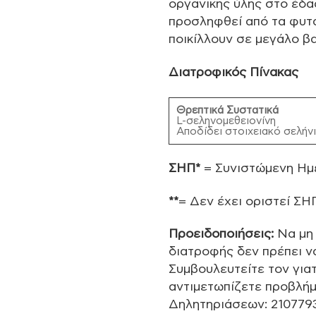
οργανικής ύλης στο έδα
προσληφθεί από τα φυτά
ποικίλλουν σε μεγάλο β
Διατροφικός Πίνακας
Θρεπτικά Συστατικά
L-σεληνομεθειονίνη
Αποδίδει στοιχειακό σελήν
ΣΗΠ*
= Συνιστώμενη Ημ
**
= Δεν έχει οριστεί ΣΗ
Προειδοποιήσεις:
Να μη 
διατροφής δεν πρέπει ν
Συμβουλευτείτε τον για
αντιμετωπίζετε προβλήμ
Δηλητηριάσεων: 2107793