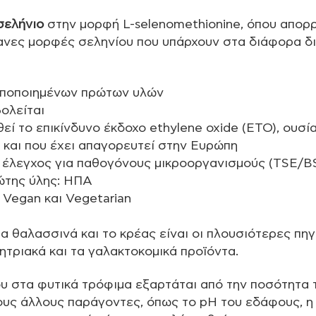
σελήνιο
στην μορφή L-selenomethionine, όπου απορ
γανες μορφές σεληνίου που υπάρχουν στα διάφορα δ
οποποιημένων πρώτων υλών
βολείται
εί το επικίνδυνο έκδοχο ethylene oxide (ETO), ουσί
 και που έχει απαγορευτεί στην Ευρώπη
 έλεγχος για παθογόνους μικροοργανισμούς (TSE/BS
ώτης ύλης: ΗΠΑ
 Vegan και Vegetarian
τα θαλασσινά και το κρέας είναι οι πλουσιότερες πη
ητριακά και τα γαλακτοκομικά προϊόντα.
υ στα φυτικά τρόφιμα εξαρτάται από την ποσότητα 
υς άλλους παράγοντες, όπως το pH του εδάφους, η