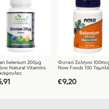
an Selenium 200μg
Φυτικό Σελήνιο 100mc
νιο Natural Vitamins
Now Foods 100 Ταμπλέ
 κάψουλες
5,91
€
9,20