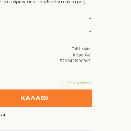
 κυττάρων από το οξειδωτικό στρες
Full Health
Ή
Κάψουλα
5200421900865
ΣΕ ΑΠΌΘΕΜΑ
ΚΑΛΑΘΙ
ένα