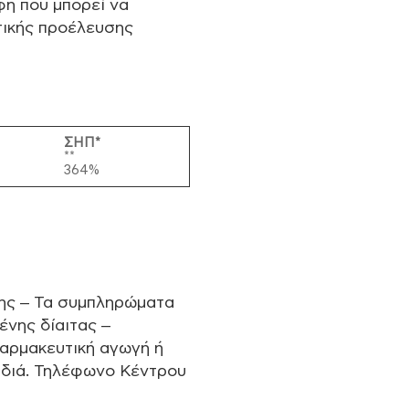
φή που μπορεί να
τικής προέλευσης
ΣΗΠ*
**
364%
ης – Τα συμπληρώματα
ένης δίαιτας –
φαρμακευτική αγωγή ή
αιδιά. Τηλέφωνο Κέντρου