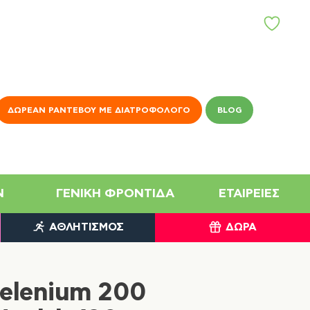
ΑΓ
Α
Π
Η
Μ
Έ
Ν
ΔΩΡΕΆΝ ΡΑΝΤΕΒΟΎ ΜΕ ΔΙΑΤΡΟΦΟΛΌΓΟ
BLOG
Α
N
ΓΕΝΙΚΉ ΦΡΟΝΤΊΔΑ
ΕΤΑΙΡΕΊΕΣ
ΑΘΛΗΤΙΣΜΌΣ
ΔΏΡΑ
Selenium 200