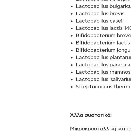
Lactobacillus bulgaric
Lactobacillus brevis
Lactobacillus casei
Lactobacillus lactis 1
Bifidobacterium brev
Bifidobacterium lactis
Bifidobacterium long
Lactobacillus plantar
Lactobacillus paracase
Lactobacillus rhamnos
Lactobacillus salivariu
Streptococcus thermo
Άλλα συστατικά:
Μικροκρυσταλλική κυττα