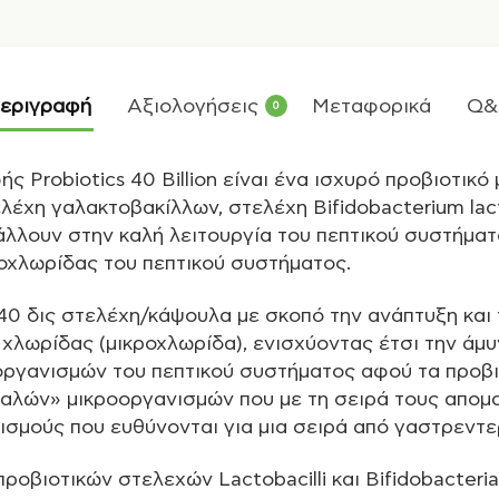
εριγραφή
Αξιολογήσεις
Μεταφορικά
Q&
0
 Probiotics 40 Billion είναι ένα ισχυρό προβιοτικό 
λέχη γαλακτοβακίλλων, στελέχη Βifidobacterium lact
βάλλουν στην καλή λειτουργία του πεπτικού συστήματ
ροχλωρίδας του πεπτικού συστήματος.
40 δις στελέχη/κάψουλα με σκοπό την ανάπτυξη και 
 χλωρίδας (μικροχλωρίδα), ενισχύοντας έτσι την άμ
ργανισμών του πεπτικού συστήματος αφού τα προβι
καλών» μικροοργανισμών που με τη σειρά τους απομ
σμούς που ευθύνονται για μια σειρά από γαστρεντε
ροβιοτικών στελεχών Lactobacilli και Bifidobacteri