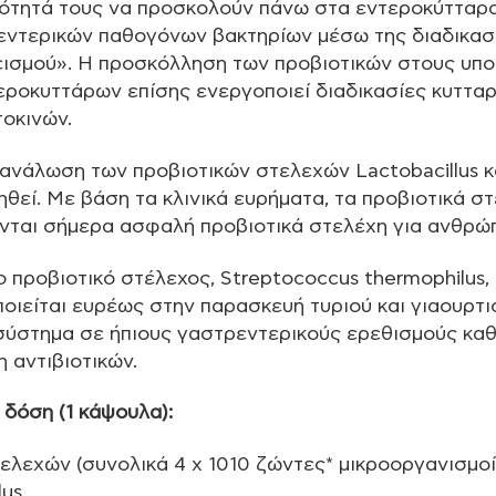
νότητά τους να προσκολούν πάνω στα εντεροκύτταρα
εντερικών παθογόνων βακτηρίων μέσω της διαδικασ
ισμού». Η προσκόλληση των προβιοτικών στους υπο
εροκυττάρων επίσης ενεργοποιεί διαδικασίες κυττα
οκινών.
ανάλωση των προβιοτικών στελεχών Lactobacillus κα
ηθεί. Με βάση τα κλινικά ευρήματα, τα προβιοτικά στ
νται σήμερα ασφαλή προβιοτικά στελέχη για ανθρώ
το προβιοτικό στέλεχος, Streptococcus thermophilus,
ποιείται ευρέως στην παρασκευή τυριού και γιαουρτ
 σύστημα σε ήπιους γαστρεντερικούς ερεθισμούς καθ
 αντιβιοτικών.
 δόση (1 κάψουλα):
ελεχών (συνολικά 4 x 1010 ζώντες* μικροοργανισμοί
lus