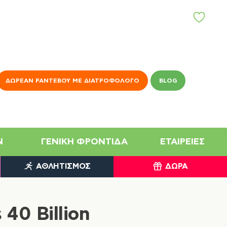
ΑΓ
Α
Π
Η
Μ
Έ
Ν
ΔΩΡΕΆΝ ΡΑΝΤΕΒΟΎ ΜΕ ΔΙΑΤΡΟΦΟΛΌΓΟ
BLOG
Α
N
ΓΕΝΙΚΉ ΦΡΟΝΤΊΔΑ
ΕΤΑΙΡΕΊΕΣ
ΑΘΛΗΤΙΣΜΌΣ
ΔΏΡΑ
 40 Billion