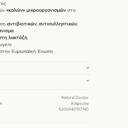
τος
ιών
«καλών» μικροοργανισμών
στο
ήση
αντιβιοτικών, αντισυλληπτικών,
πνισμα
στη λακτόζη
υγείο
στην Ευρωπαϊκή Ένωση
Natural Doctor
Ή
Κάψουλα
5200040107140