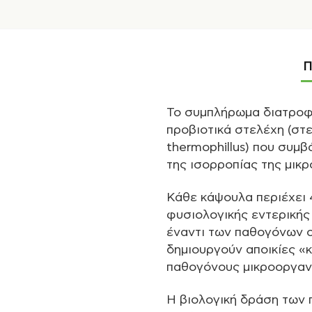
Π
Το συμπλήρωμα διατροφής
προβιοτικά στελέχη (στε
thermophillus) που συμ
της ισορροπίας της μικ
Κάθε κάψουλα περιέχει 
φυσιολογικής εντερικής
έναντι των παθογόνων ο
δημιουργούν αποικίες «
παθογόνους μικροοργανι
Η βιολογική δράση των π