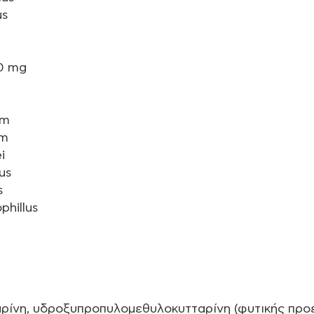
us
40 mg
e
um
um
i
us
s
phillus
ρίνη, υδροξυπροπυλομεθυλοκυτταρίνη (φυτικής προ