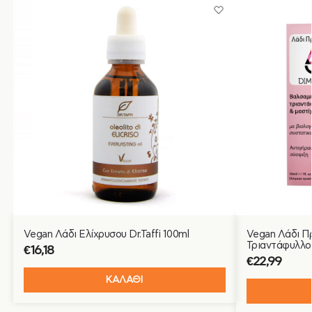
Vegan Λάδι Ελίχρυσου Dr.Taffi 100ml
Vegan Λάδι Π
Τριαντάφυλλο 
€
16,18
€
22,99
ΚΑΛΑΘΙ