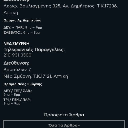
Λεωφ. Βουλιαγμένης 325, Αγ. Δημήτριος, Τ.Κ.17236,
Αττική
Ωράριο
Αγ. Δημητρίου
ΔΕΥ. – ΠΑΡ.:
9πμ – 9μμ
ΣΑΒBATO.:
9πμ – 5μμ
ΝΈΑ ΣΜΥΡΝΗ
Τηλεφωνικές Παραγγελίες:
210 931 3500
Διεύθυνση:
Βρυούλων 7,
Νέα Σμύρνη, Τ.Κ.17121, Αττική
Ωράριο
Νέας Σμύρνης
ΔΕΥ./ ΤΕΤ./ ΣΑΒ.:
9πμ – 5μμ
ΤΡΙ./ ΠΕΜ./ ΠΑΡ.:
9πμ – 9μμ
Πρόσφατα Άρθρα
Όλα τα Άρθρα»