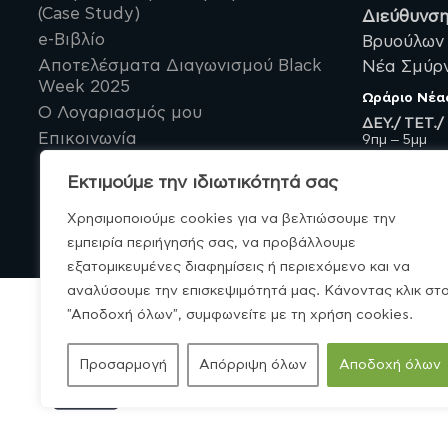
(Case Study)
Διεύθυνση
e-Βιβλίο
Βρυούλων 
Αποτελέσματα Διαγωνισμού Black
Νέα Σμύρνη
Week 2025
Ωράριο
Νέα
Ο Λογαριασμός μου
ΔΕΥ./ ΤΕΤ./
Επικοινωνία
9πμ – 5μμ
ΤΡΙ./ ΠΕΜ./
9πμ – 9μμ
Εκτιμούμε την ιδιωτικότητά σας
Χρησιμοποιούμε cookies για να βελτιώσουμε την
εμπειρία περιήγησής σας, να προβάλλουμε
εξατομικευμένες διαφημίσεις ή περιεχόμενο και να
αναλύσουμε την επισκεψιμότητά μας. Κάνοντας κλικ στ
"Αποδοχή όλων", συμφωνείτε με τη χρήση cookies.
© MonoBio.gr 2020-2026.
Προσαρμογή
Απόρριψη όλων
Αποδοχή όλων