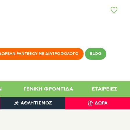
Α
Γ
Α
Π
Η
Μ
Έ
Ν
ΔΩΡΕΆΝ ΡΑΝΤΕΒΟΎ ΜΕ ΔΙΑΤΡΟΦΟΛΌΓΟ
BLOG
Α
N
ΓΕΝΙΚΉ ΦΡΟΝΤΊΔΑ
ΕΤΑΙΡΕΊΕΣ
ΑΘΛΗΤΙΣΜΌΣ
ΔΏΡΑ