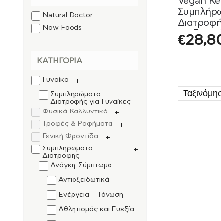
Vegan Ke
Συμπλήρ
Natural Doctor
Διατροφή
Now Foods
Διαδικασί
€
28,8
Κέτωσης 
Doctor 5
ΚΑΤΗΓΟΡΊΑ
Γυναίκα
+
Συμπληρώματα
Διατροφής για Γυναίκες
Φυσικά Καλλυντικά
+
Τροφές & Ροφήματα
+
Γενική Φροντίδα
+
Συμπληρώματα
+
Διατροφής
Ανάγκη-Σύμπτωμα
Αντιοξειδωτικά
Ενέργεια – Τόνωση
Αθλητισμός και Ευεξία