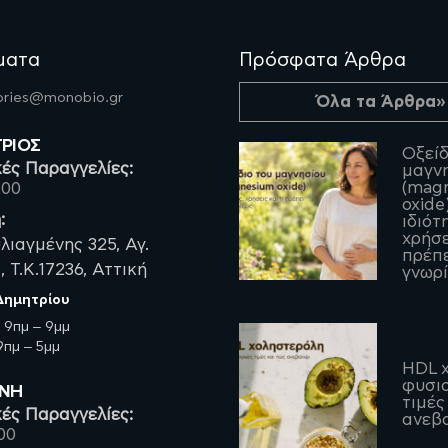
ματα
Πρόσφατα Άρθρα
fories@monobio.gr
Όλα τα Άρθρα»
ΤΡΙΟΣ
Οξείδ
ές Παραγγελίες:
μαγν
(mag
200
oxide)
:
ιδιότ
χρήσε
λιαγμένης 325, Αγ.
πρέπε
 Τ.Κ.17236, Αττική
γνωρί
 Δημητρίου
:
9πμ – 9μμ
πμ – 5μμ
HDL χ
φυσιο
ΡΝΗ
τιμές
ές Παραγγελίες:
ανεβα
00