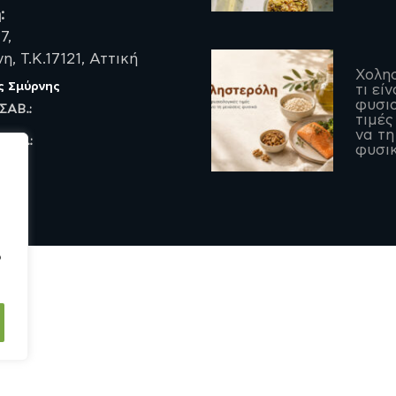
:
7,
, Τ.Κ.17121, Αττική
Χολη
ς Σμύρνης
τι είν
φυσιο
 ΣΑΒ.:
τιμές
να τη
 ΠΑΡ.:
φυσι
ο