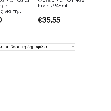
to MCT C8 Oil
Φυτικό MCT Oil Now
ωμα
Foods 946ml
ς για τη
α της
0
€
35,55
Natural
00ml