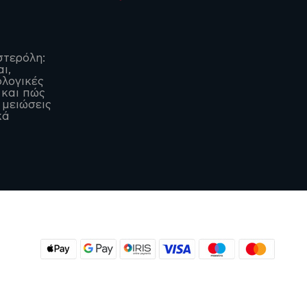
στερόλη:
αι,
λογικές
 και πώς
 μειώσεις
κά