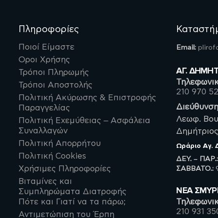
Πληροφορίες
Καταστή
Ποιοί Είμαστε
Email:
pliro
Οροι Χρήσης
ΑΓ. ΔΗΜΗ
Τρόποι Πληρωμής
Τηλεφωνικ
Τρόποι Αποστολής
210 970 5
Πολιτική Ακύρωσης & Επιστροφής
Διεύθυνση
Παραγγελίας
Λεωφ. Βου
Πολιτική Εχεμύθειας – Ασφάλεια
Συναλλαγών
Δημήτριος,
Πολιτική Απορρήτου
Ωράριο
Αγ.
Πολιτική Cookies
ΔΕΥ. – ΠΑΡ.
ΣΑΒBATO.:
9
Χρήσιμες Πληροφορίες
Βιταμίνες και
ΝΈΑ ΣΜΥ
Συμπληρώματα Διατροφής
Πότε και Γιατί να τα πάρω;
Τηλεφωνικ
210 931 35
Αντιμετώπιση του Έρπη