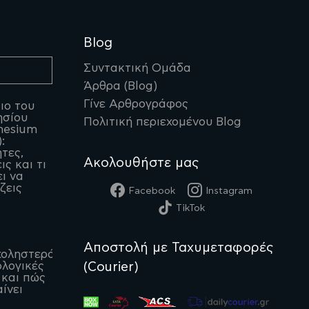
Blog
Συντακτική Ομάδα
Άρθρα (Blog)
Γίνε Αρθρογράφος
ιο του
ησίου
Πολιτική περιεχομένου Blog
nesium
:
ητες,
Ακολουθήστε μας
ις και τι
ι να
ζεις
Facebook
Instagram
TikTok
Αποστολή με Ταχυμεταφορές
οληστερόλη:
(Courier)
λογικές
 και πώς
ίνει