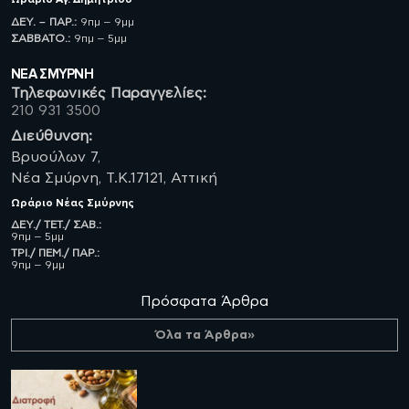
ΔΕΥ. – ΠΑΡ.:
9πμ – 9μμ
ΣΑΒBATO.:
9πμ – 5μμ
ΝΈΑ ΣΜΥΡΝΗ
Τηλεφωνικές Παραγγελίες:
210 931 3500
Διεύθυνση:
Βρυούλων 7,
Νέα Σμύρνη, Τ.Κ.17121, Αττική
Ωράριο
Νέας Σμύρνης
ΔΕΥ./ ΤΕΤ./ ΣΑΒ.:
9πμ – 5μμ
ΤΡΙ./ ΠΕΜ./ ΠΑΡ.:
9πμ – 9μμ
Πρόσφατα Άρθρα
Όλα τα Άρθρα»