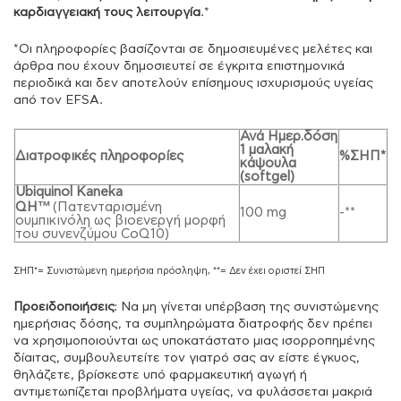
καρδιαγγειακή τους λειτουργία
.*
*Οι πληροφορίες βασίζονται σε δημοσιευμένες μελέτες και
άρθρα που έχουν δημοσιευτεί σε έγκριτα επιστημονικά
περιοδικά και δεν αποτελούν επίσημους ισχυρισμούς υγείας
από τον EFSA.
Ανά Ημερ.δόση
1 μαλακή
Διατροφικές πληροφορίες
%ΣΗΠ*
κάψουλα
(softgel)
Ubiquinol Kaneka
QH™
(Πατενταρισμένη
100 mg
-**
ουμπικινόλη ως βιοενεργή μορφή
του συνενζύμου CoQ10)
ΣΗΠ*= Συνιστώμενη ημερήσια πρόσληψη, **= Δεν έχει οριστεί ΣΗΠ
Προειδοποιήσεις
: Να μη γίνεται υπέρβαση της συνιστώμενης
ημερήσιας δόσης, τα συμπληρώματα διατροφής δεν πρέπει
να χρησιμοποιούνται ως υποκατάστατο μιας ισορροπημένης
δίαιτας, συμβουλευτείτε τον γιατρό σας αν είστε έγκυος,
θηλάζετε, βρίσκεστε υπό φαρμακευτική αγωγή ή
αντιμετωπίζεται προβλήματα υγείας, να φυλάσσεται μακριά