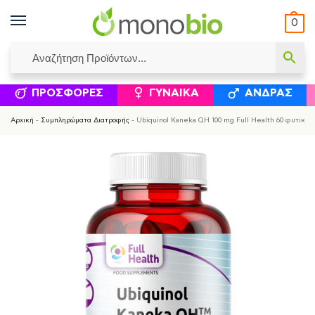
0
ΥΜΈΝΟΙ ΙΣΟΛΟΓΙΣΜΟΊ
ΕΛΕΆΝΝΑ ΧΡΙΣΤΙΝΆΚΗ
ΕΠΙΚΟΙΝΩΝΊΑ
ΣΥΜΠΛΗΡΏΜΑΤΑ ΔΙΑΤΡΟΦΉΣ
ΦΥΣΙΚΆ ΚΑ
ΠΡΟΣΦΟΡΈΣ
ΓΥΝΑΊΚΑ
ΆΝΔΡΑΣ
Αρχική
-
Συμπληρώματα Διατροφής
-
Ubiquinol Kaneka QH 100 mg Full Health 60 φυτικές