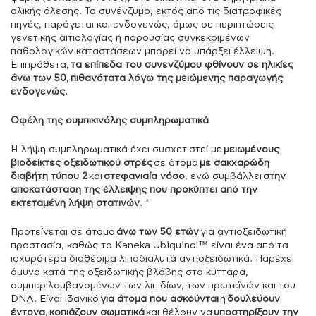
ολικής άλεσης. Το συνένζυμο, εκτός από τις διατροφικές
πηγές, παράγεται και ενδογενώς, όμως σε περιπτώσεις
γενετικής αιτιολογίας ή παρουσίας συγκεκριμένων
παθολογικών καταστάσεων μπορεί να υπάρξει έλλειψη.
Επιπρόθετα,
τα επίπεδα του συνενζύμου φθίνουν σε ηλικίες
άνω των 50
,
πιθανότατα λόγω της μειώμενης παραγωγής
ενδογενώς
.
Οφέλη της ουμπικινόλης συμπληρωματικά
Η λήψη συμπληρωματικά έχει συσχετιστεί με
μειωμένους
βιοδείκτες οξειδωτικού στρές
σε άτομα
με σακχαρώδη
διαβήτη τύπου 2
και
στεφανιαία νόσο
, ενώ συμβάλλει
στην
αποκατάσταση της έλλειψης που προκύπτει από την
εκτεταμένη λήψη στατινών
. *
Προτείνεται σε άτομα
άνω των 50 ετών
για αντιοξειδωτική
προστασία, καθώς το Kaneka Ubiquinol™ είναι ένα από τα
ισχυρότερα διαθέσιμα λιποδιαλυτά αντιοξειδωτικά. Παρέχει
άμυνα κατά της οξειδωτικής βλάβης στα κύτταρα,
συμπεριλαμβανομένων των λιπιδίων, των πρωτεϊνών και του
DNA. Είναι ιδανικό
για άτομα που ασκούνται
ή
δουλεύουν
έντονα
,
κοπιάζουν σωματικά
και θέλουν να
υποστηρίξουν την