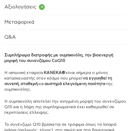
Αξιολογήσεις
0
Μεταφορικά
Q&A
Συμπλήρωμα διατροφής με ουμπικινόλη, την βιοενεργή
μορφή του συνενζύμου CoQ10
Η ιαπωνική εταιρεία
KANEKA®
είναι σήμερα ο μόνος
κατασκευαστής στον κόσμο που μπορεί
να εγγυηθεί τη
συνεπή
,
σταθερή
και
αυστηρά ελεγχόμενη ποιότητα
της
ουμπικινόλης.
Η ουμπικινόλη αποτελεί την ανηγμένη μορφή του συνενζύμου
Q10 και η λήψη της συμπληρωματικά έχει καθιερωθεί σε
περιπτώσεις έλλειψης.
Το συνένζυμο Q10 βρίσκεται σε τρόφιμα όπως τα λιπαρά
ψάρια (σολωμός, τόνος), στο σικώτι και στα δημητριακά