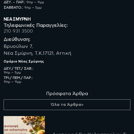
ΔΕΥ. – ΠΑΡ.:
9πμ – 9μμ
ΣΑΒBATO.:
9πμ – 5μμ
ΝΈΑ ΣΜΥΡΝΗ
Τηλεφωνικές Παραγγελίες:
210 931 3500
Διεύθυνση:
Βρυούλων 7,
Νέα Σμύρνη, Τ.Κ.17121, Αττική
Ωράριο
Νέας Σμύρνης
ΔΕΥ./ ΤΕΤ./ ΣΑΒ.:
9πμ – 5μμ
ΤΡΙ./ ΠΕΜ./ ΠΑΡ.:
9πμ – 9μμ
Πρόσφατα Άρθρα
Όλα τα Άρθρα»