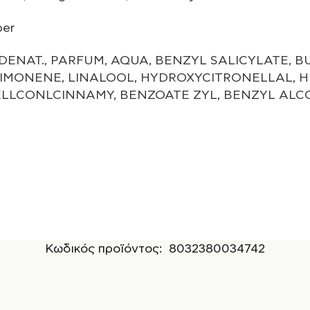
ber
ENAT., PARFUM, AQUA, BENZYL SALICYLATE, 
IMONENE, LINALOOL, HYDROXYCITRONELLAL, H
ELLCONLCINNAMY, BENZOATE ZYL, BENZYL ALC
Κωδικός προϊόντος:
8032380034742