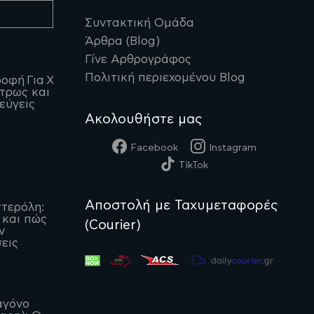
Συντακτική Ομάδα
Άρθρα (Blog)
Γίνε Αρθρογράφος
Πολιτική περιεχομένου Blog
οφή Για Χοληστερίνη:
 τρως και τι να
εύγεις
Ακολουθήστε μας
Facebook
Instagram
TikTok
Αποστολή με Ταχυμεταφορές
τερόλη:
 και πώς
(Courier)
ν
εις
αγόνο