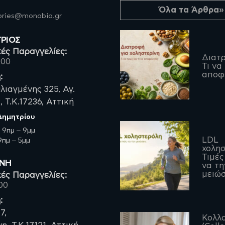
Όλα τα Άρθρα»
fories@monobio.gr
ΤΡΙΟΣ
ές Παραγγελίες:
Διατρ
200
Τι να
αποφ
:
λιαγμένης 325, Αγ.
 Τ.Κ.17236, Αττική
 Δημητρίου
:
9πμ – 9μμ
LDL
πμ – 5μμ
χολησ
Τιμές
ΡΝΗ
να τη
μειώσ
ές Παραγγελίες:
00
:
7,
Κολλ