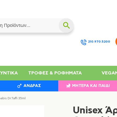
210.970.5200
ΛΥΝΤΙΚΆ
ΤΡΟΦΈΣ & ΡΟΦΉΜΑΤΑ
VEGA
ΆΝΔΡΑΣ
ΜΗΤΈΡΑ ΚΑΙ ΠΑΙΔΊ
bis Dr.Taffi 35ml
Unisex Ά