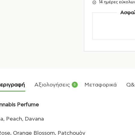
14 ημέρες εύκολω
Ασφαλ
εριγραφή
Αξιολογήσεις
Μεταφορικά
Q&
0
nnabis Perfume
ia, Peach, Davana
Rose, Orange Blossom, Patchouòy