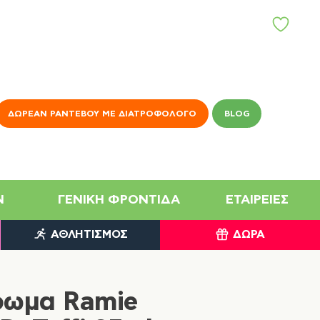
ΑΓ
Α
Π
Η
Μ
Έ
Ν
ΔΩΡΕΆΝ ΡΑΝΤΕΒΟΎ ΜΕ ΔΙΑΤΡΟΦΟΛΌΓΟ
BLOG
Α
N
ΓΕΝΙΚΉ ΦΡΟΝΤΊΔΑ
ΕΤΑΙΡΕΊΕΣ
ΑΘΛΗΤΙΣΜΌΣ
ΔΏΡΑ
ρωμα Ramie