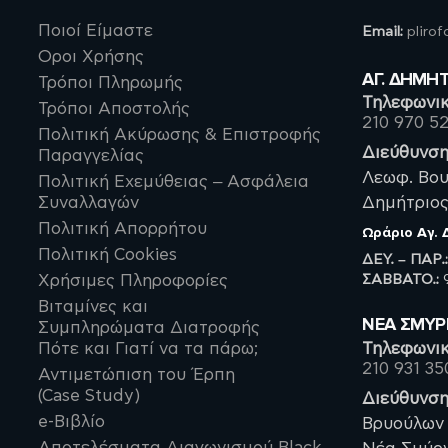
Ποιοί Είμαστε
Email:
pliro
Οροι Χρήσης
ΑΓ. ΔΗΜΗ
Τρόποι Πληρωμής
Τηλεφωνικ
Τρόποι Αποστολής
210 970 5
Πολιτική Ακύρωσης & Επιστροφής
Διεύθυνση
Παραγγελίας
Λεωφ. Βου
Πολιτική Εχεμύθειας – Ασφάλεια
Συναλλαγών
Δημήτριος,
Πολιτική Απορρήτου
Ωράριο
Αγ.
Πολιτική Cookies
ΔΕΥ. – ΠΑΡ.
ΣΑΒBATO.:
9
Χρήσιμες Πληροφορίες
Βιταμίνες και
ΝΈΑ ΣΜΥ
Συμπληρώματα Διατροφής
Πότε και Γιατί να τα πάρω;
Τηλεφωνικ
210 931 35
Αντιμετώπιση του Έρπη
(Case Study)
Διεύθυνση
e-Βιβλίο
Βρυούλων 
Αποτελέσματα Διαγωνισμού Black