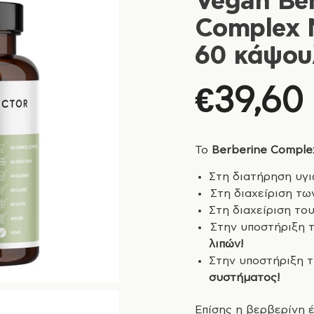
Vegan Ber
Complex 
60 κάψου
€
39,60
Το
Berberine Comple
Στη διατήρηση υγ
Στη διαχείριση τω
Στη διαχείριση το
Στην υποστήριξη 
λιπών!
Στην υποστήριξη τ
συστήματος!
Επίσης η βερβερίνη έ