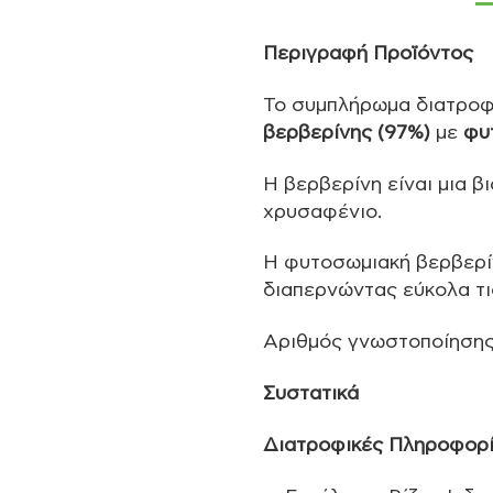
Περιγραφή Προϊόντος
Το συμπλήρωμα διατρο
βερβερίνης (97%)
με
φυ
Η βερβερίνη είναι μια 
χρυσαφένιο.
Η φυτοσωμιακή βερβερίν
διαπερνώντας εύκολα τι
Aριθμός γνωστοποίηση
Συστατικά
Διατροφικές Πληροφορί