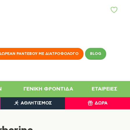
Α
Γ
Α
Π
Η
Μ
Έ
Ν
ΔΩΡΕΆΝ ΡΑΝΤΕΒΟΎ ΜΕ ΔΙΑΤΡΟΦΟΛΌΓΟ
BLOG
Α
N
ΓΕΝΙΚΉ ΦΡΟΝΤΊΔΑ
ΕΤΑΙΡΕΊΕΣ
ΑΘΛΗΤΙΣΜΌΣ
ΔΏΡΑ