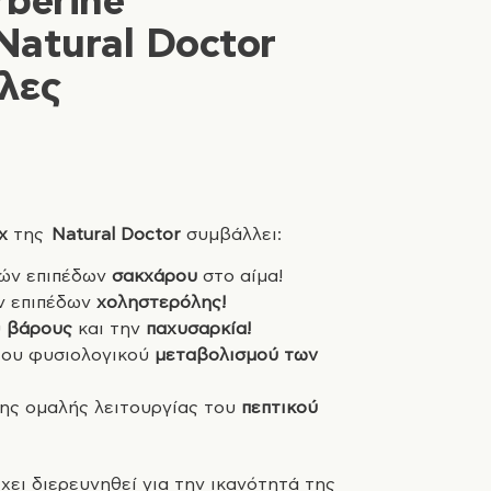
berine
Natural Doctor
λες
x
της
Natural Doctor
συμβάλλει:
ιών επιπέδων
σακχάρου
στο αίμα!
ν επιπέδων
χοληστερόλης!
υ
βάρους
και την
παχυσαρκία!
του φυσιολογικού
μεταβολισμού των
ης ομαλής λειτουργίας του
πεπτικού
χει διερευνηθεί για την ικανότητά της