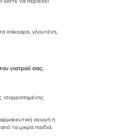
νο ώστε να περιέχει
τα σάκχαρα, γλουτένη,
του γιατρού σας.
ς ισορροπημένης
φαρμακευτική αγωγή ή
από τα μικρά παιδιά.