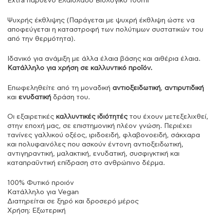
Extra παρθένο Ελαιόλαδο Βιολογικό 100ml
Ψυχρής έκθλιψης (Παράγεται με ψυχρή έκθλιψη ώστε να
αποφεύγεται η καταστροφή των πολύτιμων συστατικών του
από την θερμότητα).
Ιδανικό για ανάμιξη με άλλα έλαια βάσης και αιθέρια έλαια.
Κατάλληλο για χρήση σε καλλυντικό προϊόν.
Επωφεληθείτε από τη μοναδική
αντιοξειδωτική
,
αντιρυτιδική
και
ενυδατική
δράση του.
Οι εξαιρετικές
καλλυντικές ιδιότητές
του έχουν μετεξελιχθεί,
στην εποχή μας, σε επιστημονική πλέον γνώση. Περιέχει
τανίνες γαλλικού οξέος, ιριδοειδή, φλαβονοειδή, σάκχαρα
και πολυφαινόλες που ασκούν έντονη αντιοξειδωτική,
αντιγηραντική, μαλακτική, ενυδατική, συσφιγκτική και
καταπραϋντική επίδραση στο ανθρώπινο δέρμα.
100% Φυτικό προιόν
Κατάλληλο για Vegan
Διατηρείται σε ξηρό και δροσερό μέρος
Χρήση: Εξωτερική