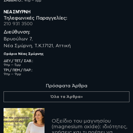
ΣΑΒBATO.:
9πμ – 5μμ
ΝΈΑ ΣΜΥΡΝΗ
Τηλεφωνικές Παραγγελίες:
210 931 3500
Διεύθυνση:
Βρυούλων 7,
Νέα Σμύρνη, Τ.Κ.17121, Αττική
Ωράριο
Νέας Σμύρνης
ΔΕΥ./ ΤΕΤ./ ΣΑΒ.:
9πμ – 5μμ
ΤΡΙ./ ΠΕΜ./ ΠΑΡ.:
9πμ – 9μμ
Πρόσφατα Άρθρα
Όλα τα Άρθρα»
Οξείδιο του μαγνησίου
(magnesium oxide): ιδιότητες,
χρήσεις και τι πρέπει να