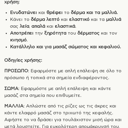
χρήση:
Ενυδατώνει
και
θρέφει
το
δέρμα και τα μαλλιά.
Κάνει το
δέρμα λεπτό
και
ελαστικό
και τα
μαλλιά
σας
λεία
,
απαλά
και
ελαστικά
.
Αποτρέπει
την
ξηρότητα
του
δέρματος
και τον
κνησμό
.
Κατάλληλο και για μασάζ σώματος και κεφαλιού.
Οδηγίες χρήσης:
ΠΡΟΣΩΠΟ
: Εφαρμόστε με απλή επάλειψη σε όλο το
πρόσωπο ή τοπικά στα σημεία ενδιαφέροντος.
ΣΩΜΑ
: Εφαρμόστε με απλή επάλειψη και κάντε
μασάζ στα σημεία που επιθυμείτε.
ΜΑΛΛΙΑ
: Απλώστε από τις ρίζες ως τις άκρες και
κάντε ελαφρό μασάζ στο τριχωτό της κεφαλής.
Αφήστε το να δράσει για τουλάχιστον μισή ώρα και
μετά λουστείτε. Για ευκολότερη απομάκρυνσή του,