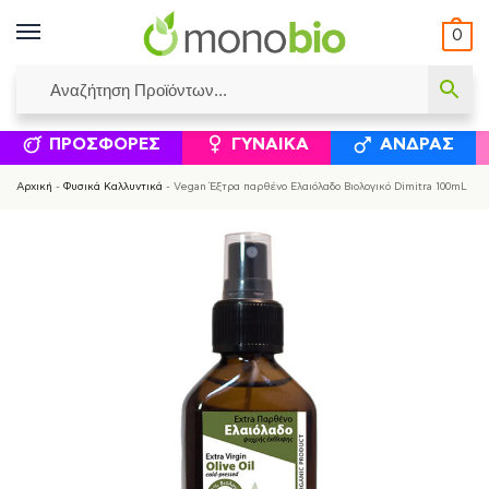
0
ΥΜΈΝΟΙ ΙΣΟΛΟΓΙΣΜΟΊ
ΕΛΕΆΝΝΑ ΧΡΙΣΤΙΝΆΚΗ
ΕΠΙΚΟΙΝΩΝΊΑ
ΣΥΜΠΛΗΡΏΜΑΤΑ ΔΙΑΤΡΟΦΉΣ
ΦΥΣΙΚΆ ΚΑ
ΠΡΟΣΦΟΡΈΣ
ΓΥΝΑΊΚΑ
ΆΝΔΡΑΣ
Αρχική
-
Φυσικά Καλλυντικά
-
Vegan Έξτρα παρθένο Ελαιόλαδο Βιολογικό Dimitra 100mL