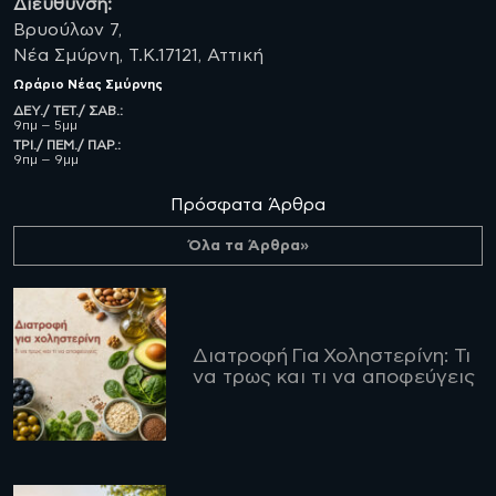
Διεύθυνση:
Βρυούλων 7,
Νέα Σμύρνη, Τ.Κ.17121, Αττική
Ωράριο
Νέας Σμύρνης
ΔΕΥ./ ΤΕΤ./ ΣΑΒ.:
9πμ – 5μμ
ΤΡΙ./ ΠΕΜ./ ΠΑΡ.:
9πμ – 9μμ
Πρόσφατα Άρθρα
Όλα τα Άρθρα»
Διατροφή Για Χοληστερίνη: Τι
να τρως και τι να αποφεύγεις