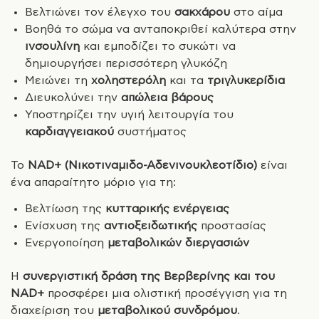
Βελτιώνει τον έλεγχο του
σακχάρου
στο αίμα
Βοηθά το σώμα να ανταποκριθεί καλύτερα στην
ινσουλίνη
και εμποδίζει το συκώτι να
δημιουργήσει περισσότερη γλυκόζη
Μειώνει τη
χοληστερόλη
και τα
τριγλυκερίδια
Διευκολύνει την
απώλεια βάρους
Υποστηρίζει την υγιή λειτουργία του
καρδιαγγειακού
συστήματος
Το
NAD+ (Νικοτιναμιδο-Αδενινουκλεοτίδιο)
είναι
ένα απαραίτητο μόριο για τη:
Βελτίωση της
κυτταρικής ενέργειας
Ενίσχυση της
αντιοξειδωτικής
προστασίας
Ενεργοποίηση
μεταβολικών διεργασιών
Η
συνεργιστική δράση της Βερβερίνης και του
NAD+
προσφέρει μια ολιστική προσέγγιση για τη
διαχείριση του
μεταβολικού συνδρόμου
.