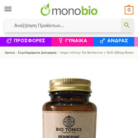
0
ΥΜΈΝΟΙ ΙΣΟΛΟΓΙΣΜΟΊ
ΕΛΕΆΝΝΑ ΧΡΙΣΤΙΝΆΚΗ
ΕΠΙΚΟΙΝΩΝΊΑ
ΣΥΜΠΛΗΡΏΜΑΤΑ ΔΙΑΤΡΟΦΉΣ
ΦΥΣΙΚΆ ΚΑ
ΠΡΟΣΦΟΡΈΣ
ΓΥΝΑΊΚΑ
ΆΝΔΡΑΣ
Αρχική
-
Συμπληρώματα Διατροφής
-
Vegan Infinity Pat Berberine + NAD 420mg Biotonic