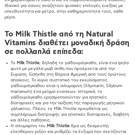
ενημερωνόμαστε σωστά και να συμβουλευόμαστε ειδικούς.
Ιδανικό για όσους αναζητούν φυσικές επιλογές ευεξίας με
υπευθυνότητα και μέτρο, στην καθημερινότητα τους, κάθε
μέρα.
Το Milk Thistle από τη Natural
Vitamins διαθέτει μοναδική δράση
σε πολλαπλά επίπεδα:
Το
Milk Thistle
, δηλαδή το γαϊδουράγκαθο, είναι ένα ψηλό
φυτό με μεγάλα μωβ άνθη που προέρχεται από την
Ευρώπη. Εισήχθη στη Βόρεια Αμερική από τους πρώτους
αποίκους. Το κύριο συστατικό του εκχυλίσματος
γαϊδουράγκαθου είναι η σιλυμαρίνη (Silymarin, Silybum
marianum) ένα μείγμα ενώσεων. Ιστορικά, το
γαϊδουράγκαθο χρησιμοποιούνταν για ηπατικές
διαταραχές και για την αύξηση της παραγωγής μητρικού
γάλακτος. Πλέον, το Milk Thistle προωθείται ως
συμπλήρωμα διατροφής για ηπατικές διαταραχές, διαβήτη
και άλλες παθήσεις.
Η σιλυμαρίνη του
Milk Thistle
δρα ως δεσμευτής
ελεύθερων ριζών και ρυθμίζει τα ένζυμα που σχετίζονται