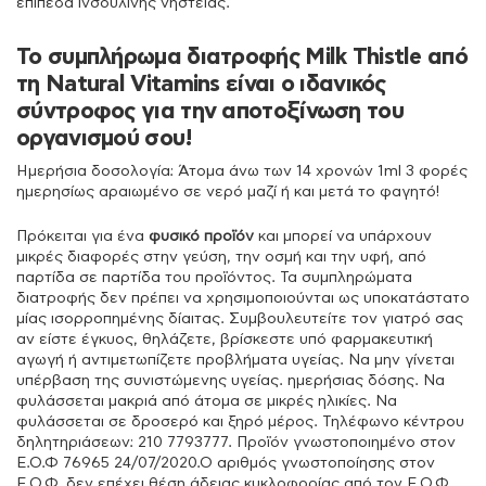
επίπεδα ινσουλίνης νηστείας.
Το συμπλήρωμα διατροφής Milk Thistle από
τη Natural Vitamins είναι ο ιδανικός
σύντροφος για την αποτοξίνωση του
οργανισμού σου!
Ημερήσια δοσολογία: Άτομα άνω των 14 χρονών 1ml 3 φορές
ημερησίως αραιωμένο σε νερό μαζί ή και μετά το φαγητό!
Πρόκειται για ένα
φυσικό προϊόν
και μπορεί να υπάρχουν
μικρές διαφορές στην γεύση, την οσμή και την υφή, από
παρτίδα σε παρτίδα του προϊόντος. Τα συμπληρώματα
διατροφής δεν πρέπει να χρησιμοποιούνται ως υποκατάστατο
μίας ισορροπημένης δίαιτας. Συμβουλευτείτε τον γιατρό σας
αν είστε έγκυος, θηλάζετε, βρίσκεστε υπό φαρμακευτική
αγωγή ή αντιμετωπίζετε προβλήματα υγείας. Να μην γίνεται
υπέρβαση της συνιστώμενης υγείας. ημερήσιας δόσης. Να
φυλάσσεται μακριά από άτομα σε μικρές ηλικίες. Να
φυλάσσεται σε δροσερό και ξηρό μέρος. Τηλέφωνο κέντρου
δηλητηριάσεων: 210 7793777. Προϊόν γνωστοποιημένο στον
Ε.Ο.Φ 76965 24/07/2020.Ο αριθμός γνωστοποίησης στον
Ε.Ο.Φ. δεν επέχει θέση άδειας κυκλοφορίας από τον Ε.Ο.Φ.