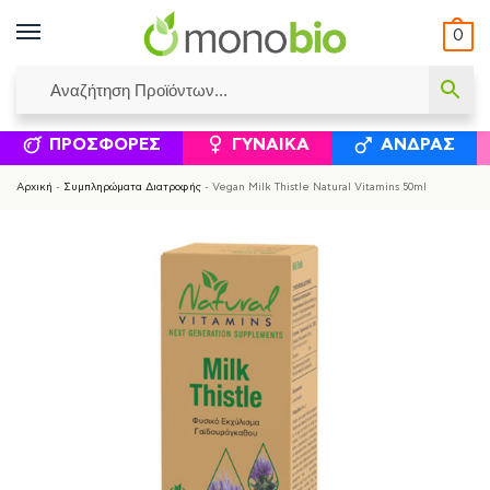
0
ΥΜΈΝΟΙ ΙΣΟΛΟΓΙΣΜΟΊ
ΕΛΕΆΝΝΑ ΧΡΙΣΤΙΝΆΚΗ
ΕΠΙΚΟΙΝΩΝΊΑ
ΣΥΜΠΛΗΡΏΜΑΤΑ ΔΙΑΤΡΟΦΉΣ
ΦΥΣΙΚΆ ΚΑ
ΠΡΟΣΦΟΡΈΣ
ΓΥΝΑΊΚΑ
ΆΝΔΡΑΣ
Αρχική
-
Συμπληρώματα Διατροφής
-
Vegan Milk Thistle Natural Vitamins 50ml