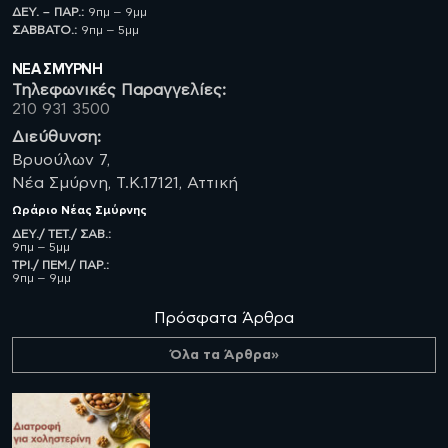
ΔΕΥ. – ΠΑΡ.:
9πμ – 9μμ
ΣΑΒBATO.:
9πμ – 5μμ
ΝΈΑ ΣΜΥΡΝΗ
Τηλεφωνικές Παραγγελίες:
210 931 3500
Διεύθυνση:
Βρυούλων 7,
Νέα Σμύρνη, Τ.Κ.17121, Αττική
Ωράριο
Νέας Σμύρνης
ΔΕΥ./ ΤΕΤ./ ΣΑΒ.:
9πμ – 5μμ
ΤΡΙ./ ΠΕΜ./ ΠΑΡ.:
9πμ – 9μμ
Πρόσφατα Άρθρα
Όλα τα Άρθρα»