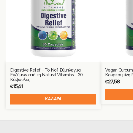
Digestive Relief – Το Νο1 Σύμπλεγμα
Vegan Curcumi
Ενζύμων από τη Natural Vitamins – 30
Κουρκουμίνη N
Κάψουλες
€
27,58
€
15,61
ΚΑΛΑΘΙ