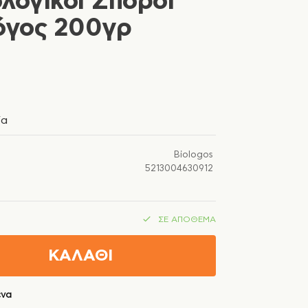
λογικοί Σπόροι
λόγος 200γρ
ία
Biologos
5213004630912
ΣΕ ΑΠΌΘΕΜΑ
ΚΑΛΑΘΙ
ένα