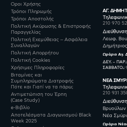
Οροι Χρήσης
ΑΓ. ΔΗΜΗ
Τρόποι Πληρωμής
Τηλεφωνικ
Τρόποι Αποστολής
210 970 5
Πολιτική Ακύρωσης & Επιστροφής
Διεύθυνση
Παραγγελίας
Λεωφ. Βου
Πολιτική Εχεμύθειας – Ασφάλεια
Συναλλαγών
Δημήτριος,
Πολιτική Απορρήτου
Ωράριο
Αγ.
Πολιτική Cookies
ΔΕΥ. – ΠΑΡ.
ΣΑΒBATO.:
9
Χρήσιμες Πληροφορίες
Βιταμίνες και
ΝΈΑ ΣΜΥ
Συμπληρώματα Διατροφής
Πότε και Γιατί να τα πάρω;
Τηλεφωνικ
210 931 35
Αντιμετώπιση του Έρπη
(Case Study)
Διεύθυνση
e-Βιβλίο
Βρυούλων 
Αποτελέσματα Διαγωνισμού Black
Νέα Σμύρνη
Week 2025
Ωράριο
Νέα