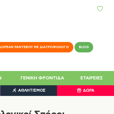
Α
Γ
Α
Π
Η
Μ
Έ
Ν
ΔΩΡΕΆΝ ΡΑΝΤΕΒΟΎ ΜΕ ΔΙΑΤΡΟΦΟΛΌΓΟ
BLOG
Α
N
ΓΕΝΙΚΉ ΦΡΟΝΤΊΔΑ
ΕΤΑΙΡΕΊΕΣ
ΑΘΛΗΤΙΣΜΌΣ
ΔΏΡΑ