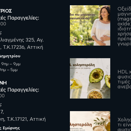
Οξείδ
ΤΡΙΟΣ
μαγν
ές Παραγγελίες:
(mag
200
oxide)
ιδιότ
:
χρήσε
πρέπε
λιαγμένης 325, Αγ.
γνωρί
 Τ.Κ.17236, Αττική
 Δημητρίου
:
9πμ – 9μμ
πμ – 5μμ
HDL χ
φυσιο
τιμές
ΡΝΗ
ανεβα
ές Παραγγελίες:
00
:
7,
, Τ.Κ.17121, Αττική
Χολη
τι είν
ς Σμύρνης
φυσιο