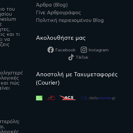
Άρθρα (Blog)
ιο του
Γίνε Αρθρογράφος
ησίου
nesium
Πολιτική περιεχομένου Blog
:
ητες,
ις και τι
Ακολουθήστε μας
ι να
ζεις
Facebook
Instagram
TikTok
οληστερόλη:
Αποστολή με Ταχυμεταφορές
λογικές
(Courier)
 και πώς
ίνει
στερόλη:
αι,
λογικές