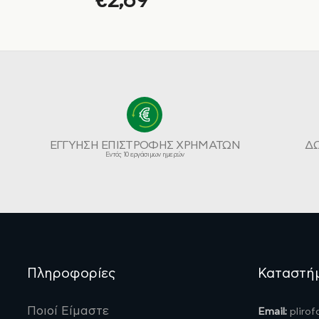
€
2,69
ΕΓΓΥΗΣΗ ΕΠΙΣΤΡΟΦΗΣ ΧΡΗΜΑΤΩΝ
Δ
Εντός 10 εργάσιμων ημερών
Πληροφορίες
Καταστή
Ποιοί Είμαστε
Email:
pliro