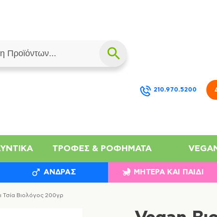
210.970.5200
ΛΥΝΤΙΚΆ
ΤΡΟΦΈΣ & ΡΟΦΉΜΑΤΑ
VEGA
ΆΝΔΡΑΣ
ΜΗΤΈΡΑ ΚΑΙ ΠΑΙΔΊ
ι Τσία Βιολόγος 200γρ