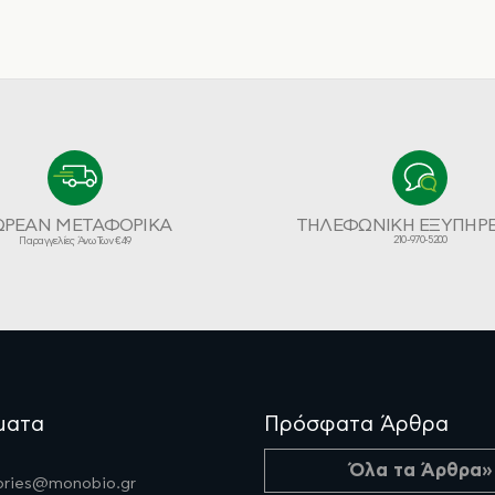
ΩΡΕΑΝ ΜΕΤΑΦΟΡΙΚΑ
ΤΗΛΕΦΩΝΙΚΗ ΕΞΥΠΗΡ
210-970-5200
Παραγγελίες Άνω Των €49
ματα
Πρόσφατα Άρθρα
Όλα τα Άρθρα»
fories@monobio.gr