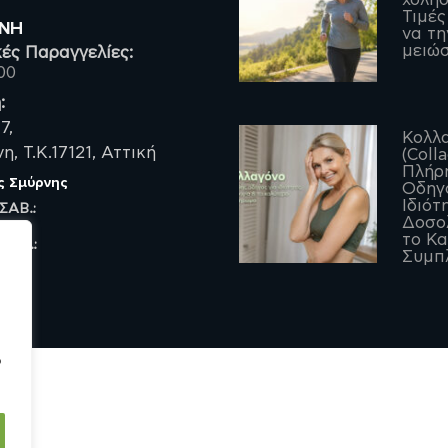
Τιμές
ΡΝΗ
να τη
μειώσ
ές Παραγγελίες:
00
:
7,
Κολλ
, Τ.Κ.17121, Αττική
(Coll
Πλήρ
ς Σμύρνης
Οδηγό
Ιδιότ
 ΣΑΒ.:
Δοσο
το Κ
 ΠΑΡ.:
Συμπ
ο