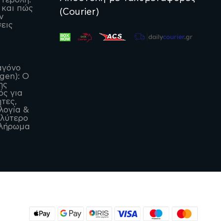
 και πώς
(Courier)
ν
εις
αγόνο
agen): Ο
ης
ς για
ητες,
λογία &
αλύτερο
λήρωμα