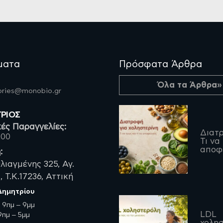
ματα
Πρόσφατα Άρθρα
Όλα τα Άρθρα»
fories@monobio.gr
ΤΡΙΟΣ
ές Παραγγελίες:
Διατρ
200
Τι να
αποφ
:
λιαγμένης 325, Αγ.
 Τ.Κ.17236, Αττική
 Δημητρίου
:
9πμ – 9μμ
LDL
πμ – 5μμ
χολησ