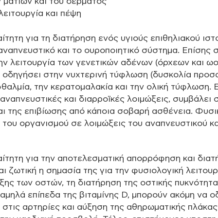
 ματιών και του δέρματος
λειτουργία και πέψη
αίτητη για τη διατήρηση ενός υγιούς επιθηλιακού ιστ
 αναπνευστικό και το ουροποιητικό σύστημα. Επίσης
την λειτουργία των γενετικών αδένων (όρχεων και ω
 οδηγήσει στην νυχτερινή τύφλωση (δυσκολία προσ
αλμία, την κερατομαλακία και την ολική τύφλωση. Ε
 αναπνευστικές και διαρροϊκές λοιμώξεις, συμβάλει
ι της επιβίωσης από κάποια σοβαρή ασθένεια. Φυσι
 του οργανισμού σε λοιμώξεις του αναπνευστικού κ
ραίτητη για την αποτελεσματική απορρόφηση και δια
αι ζωτική η σημασία της για την φυσιολογική λειτου
ξης των οστών, τη διατήρηση της οστικής πυκνότητα
αμηλά επίπεδα της βιταμίνης D, μπορούν ακόμη να 
τις αρτηρίες και αύξηση της αθηρωματικής πλάκας,