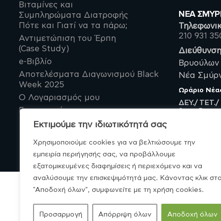
Βιταμίνες και
ΝΈΑ ΣΜΥ
Συμπληρώματα Διατροφής
Πότε και Γιατί να τα πάρω;
Τηλεφωνικ
210 931 35
Αντιμετώπιση του Έρπη
(Case Study)
Διεύθυνση
e-Βιβλίο
Βρυούλων 
Αποτελέσματα Διαγωνισμού Black
Νέα Σμύρνη
Week 2025
Ωράριο
Νέα
Ο Λογαριασμός μου
ΔΕΥ./ ΤΕΤ./
Επικοινωνία
9πμ – 5μμ
ΤΡΙ./ ΠΕΜ./
Εκτιμούμε την ιδιωτικότητά σας
9πμ – 9μμ
Χρησιμοποιούμε cookies για να βελτιώσουμε την
εμπειρία περιήγησής σας, να προβάλλουμε
εξατομικευμένες διαφημίσεις ή περιεχόμενο και να
αναλύσουμε την επισκεψιμότητά μας. Κάνοντας κλικ στ
"Αποδοχή όλων", συμφωνείτε με τη χρήση cookies.
© MonoBio.gr 2020-2026.
Προσαρμογή
Απόρριψη όλων
Αποδοχή όλων