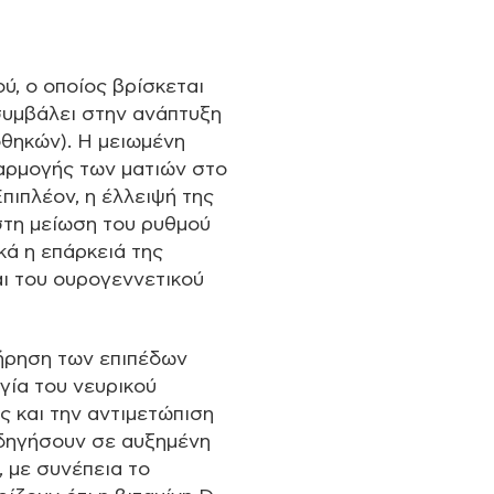
ού, ο οποίος βρίσκεται
 συμβάλει στην ανάπτυξη
οθηκών). Η μειωμένη
αρμογής των ματιών στο
πιπλέον, η έλλειψή της
 στη μείωση του ρυθμού
κά η επάρκειά της
αι του ουρογεννετικού
τήρηση των επιπέδων
ργία του νευρικού
ς και την αντιμετώπιση
οδηγήσουν σε αυξημένη
 με συνέπεια το