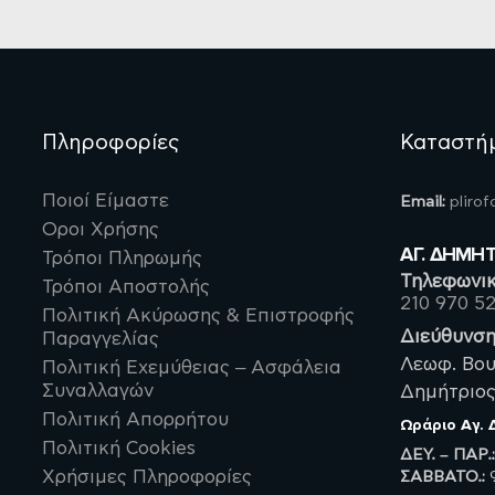
Πληροφορίες
Καταστή
Ποιοί Είμαστε
Email:
pliro
Οροι Χρήσης
ΑΓ. ΔΗΜΗ
Τρόποι Πληρωμής
Τηλεφωνικ
Τρόποι Αποστολής
210 970 5
Πολιτική Ακύρωσης & Επιστροφής
Διεύθυνση
Παραγγελίας
Λεωφ. Βου
Πολιτική Εχεμύθειας – Ασφάλεια
Συναλλαγών
Δημήτριος,
Πολιτική Απορρήτου
Ωράριο
Αγ.
Πολιτική Cookies
ΔΕΥ. – ΠΑΡ.
ΣΑΒBATO.:
9
Χρήσιμες Πληροφορίες