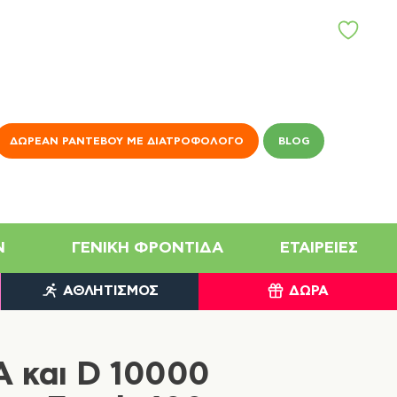
ΑΓ
Α
Π
Η
Μ
Έ
Ν
ΔΩΡΕΆΝ ΡΑΝΤΕΒΟΎ ΜΕ ΔΙΑΤΡΟΦΟΛΌΓΟ
BLOG
Α
N
ΓΕΝΙΚΉ ΦΡΟΝΤΊΔΑ
ΕΤΑΙΡΕΊΕΣ
ΑΘΛΗΤΙΣΜΌΣ
ΔΏΡΑ
A και D 10000