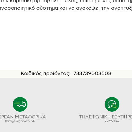
την καρδιακή προσβολή. Τέλος, επιστήμονες υποστηρ
 ανοσοποιητικό σύστημα και να ανακόψει την ανάπτυξ
Κωδικός προϊόντος:
733739003508
ΩΡΕΑΝ ΜΕΤΑΦΟΡΙΚΑ
ΤΗΛΕΦΩΝΙΚΗ ΕΞΥΠΗΡ
210-970-5200
Παραγγελίες Άνω Των €49