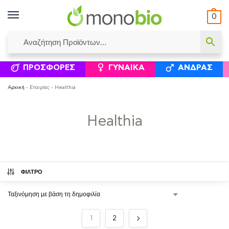
0
ΥΜΈΝΟΙ ΙΣΟΛΟΓΙΣΜΟΊ
ΕΛΕΆΝΝΑ ΧΡΙΣΤΙΝΆΚΗ
ΕΠΙΚΟΙΝΩΝΊΑ
ΣΥΜΠΛΗΡΏΜΑΤΑ ΔΙΑΤΡΟΦΉΣ
ΦΥΣΙΚΆ ΚΑ
ΠΡΟΣΦΟΡΈΣ
ΓΥΝΑΊΚΑ
ΆΝΔΡΑΣ
Αρχική
-
Εταιρίες
-
Healthia
Healthia
ΦΙΛΤΡΟ
1
2