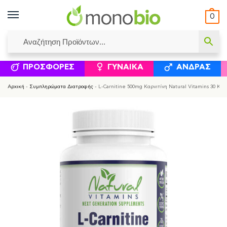
0
ΥΜΈΝΟΙ ΙΣΟΛΟΓΙΣΜΟΊ
ΕΛΕΆΝΝΑ ΧΡΙΣΤΙΝΆΚΗ
ΕΠΙΚΟΙΝΩΝΊΑ
ΣΥΜΠΛΗΡΏΜΑΤΑ ΔΙΑΤΡΟΦΉΣ
ΦΥΣΙΚΆ ΚΑ
ΠΡΟΣΦΟΡΈΣ
ΓΥΝΑΊΚΑ
ΆΝΔΡΑΣ
Αρχική
-
Συμπληρώματα Διατροφής
-
L-Carnitine 500mg Καρνιτίνη Natural Vitamins 30 Κά