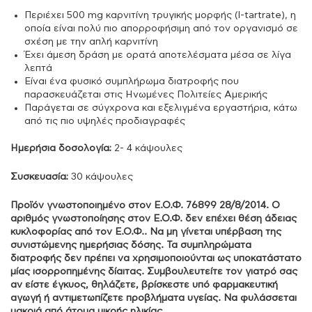
Περιέχει 500 mg καρνιτίνη τρυγικής μορφής (l-tartrate), η
οποία είναι πολύ πιο απορροφήσιμη από τον οργανισμό σε
σχέση με την απλή καρνιτίνη
Έχει άμεση δράση με ορατά αποτελέσματα μέσα σε λίγα
λεπτά
Είναι ένα φυσικό συμπλήρωμα διατροφής που
παρασκευάζεται στις Ηνωμένες Πολιτείες Αμερικής
Παράγεται σε σύγχρονα και εξελιγμένα εργαστήρια, κάτω
από τις πιο υψηλές προδιαγραφές
Ημερήσια δοσολογία:
2- 4 κάψουλες
Συσκευασία:
30 κάψουλες
Προϊόν γνωστοποιημένο στον Ε.Ο.Φ. 76899 28/8/2014. Ο
αριθμός γνωστοποίησης στον Ε.Ο.Φ. δεν επέχει θέση άδειας
κυκλοφορίας από τον Ε.Ο.Φ.. Να μη γίνεται υπέρβαση της
συνιστώμενης ημερήσιας δόσης. Τα συμπληρώματα
διατροφής δεν πρέπει να χρησιμοποιούνται ως υποκατάστατο
μίας ισορροπημένης δίαιτας. Συμβουλευτείτε τον γιατρό σας
αν είστε έγκυος, θηλάζετε, βρίσκεστε υπό φαρμακευτική
αγωγή ή αντιμετωπίζετε προβλήματα υγείας. Να φυλάσσεται
μακριά από άτομα μικρής ηλικίας.