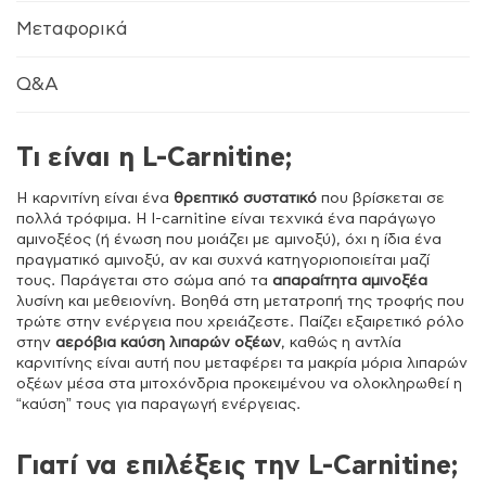
Μεταφορικά
Q&A
Τι είναι η L-Carnitine;
Η καρνιτίνη είναι ένα
θρεπτικό συστατικό
που βρίσκεται σε
πολλά τρόφιμα. Η l-carnitine είναι τεχνικά ένα παράγωγο
αμινοξέος (ή ένωση που μοιάζει με αμινοξύ), όχι η ίδια ένα
πραγματικό αμινοξύ, αν και συχνά κατηγοριοποιείται μαζί
τους. Παράγεται στο σώμα από τα
απαραίτητα αμινοξέα
λυσίνη και μεθειονίνη. Βοηθά στη μετατροπή της τροφής που
τρώτε στην ενέργεια που χρειάζεστε. Παίζει εξαιρετικό ρόλο
στην
αερόβια καύση λιπαρών οξέων
, καθώς η αντλία
καρνιτίνης είναι αυτή που μεταφέρει τα μακρία μόρια λιπαρών
οξέων μέσα στα μιτοχόνδρια προκειμένου να ολοκληρωθεί η
“καύση” τους για παραγωγή ενέργειας.
Γιατί να επιλέξεις την L-Carnitine;