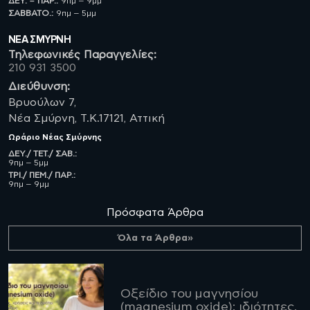
ΔΕΥ. – ΠΑΡ.:
9πμ – 9μμ
ΣΑΒBATO.:
9πμ – 5μμ
ΝΈΑ ΣΜΥΡΝΗ
Τηλεφωνικές Παραγγελίες:
210 931 3500
Διεύθυνση:
Βρυούλων 7,
Νέα Σμύρνη, Τ.Κ.17121, Αττική
Ωράριο
Νέας Σμύρνης
ΔΕΥ./ ΤΕΤ./ ΣΑΒ.:
9πμ – 5μμ
ΤΡΙ./ ΠΕΜ./ ΠΑΡ.:
9πμ – 9μμ
Πρόσφατα Άρθρα
Όλα τα Άρθρα»
Οξείδιο του μαγνησίου
(magnesium oxide): ιδιότητες,