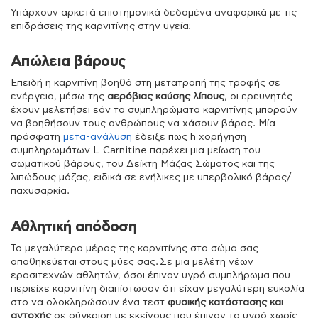
Υπάρχουν αρκετά επιστημονικά δεδομένα αναφορικά με τις
επιδράσεις της καρνιτίνης στην υγεία:
Απώλεια βάρους
Επειδή η καρνιτίνη βοηθά στη μετατροπή της τροφής σε
ενέργεια, μέσω της
αερόβιας καύσης λίπους
, οι ερευνητές
έχουν μελετήσει εάν τα συμπληρώματα καρνιτίνης μπορούν
να βοηθήσουν τους ανθρώπους να χάσουν βάρος. Μία
πρόσφατη
μετα-ανάλυση
έδειξε πως h χορήγηση
συμπληρωμάτων L-Carnitine παρέχει μια μείωση του
σωματικού βάρους, του Δείκτη Μάζας Σώματος και της
λιπώδους μάζας, ειδικά σε ενήλικες με υπερβολικό βάρος/
παχυσαρκία.
Αθλητική απόδοση
Το μεγαλύτερο μέρος της καρνιτίνης στο σώμα σας
αποθηκεύεται στους μύες σας. Σε μια μελέτη νέων
ερασιτεχνών αθλητών, όσοι έπιναν υγρό συμπλήρωμα που
περιείχε καρνιτίνη διαπίστωσαν ότι είχαν μεγαλύτερη ευκολία
στο να ολοκληρώσουν ένα τεστ
φυσικής κατάστασης και
αντοχής
σε σύγκριση με εκείνους που έπιναν το υγρό χωρίς