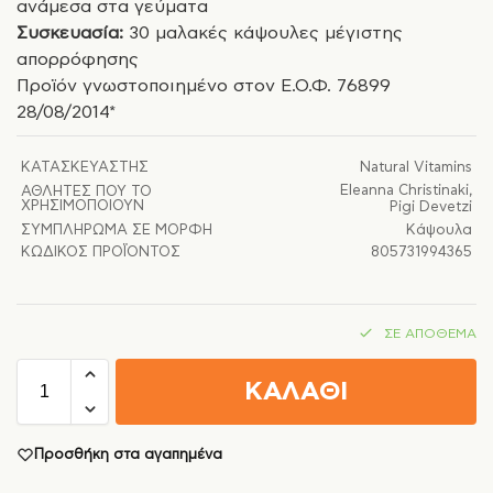
ανάμεσα στα γεύματα
Συσκευασία:
30 μαλακές κάψουλες μέγιστης
απορρόφησης
Προϊόν γνωστοποιημένο στον Ε.Ο.Φ. 76899
28/08/2014*
ΚΑΤΑΣΚΕΥΑΣΤΉΣ
Natural Vitamins
Eleanna Christinaki
,
ΑΘΛΗΤΈΣ ΠΟΥ ΤΟ
ΧΡΗΣΙΜΟΠΟΙΟΎΝ
Pigi Devetzi
ΣΥΜΠΛΉΡΩΜΑ ΣΕ ΜΟΡΦΉ
Κάψουλα
ΚΩΔΙΚΌΣ ΠΡΟΪΌΝΤΟΣ
805731994365
ΣΕ ΑΠΌΘΕΜΑ
ΚΑΛΑΘΙ
Προσθήκη στα αγαπημένα