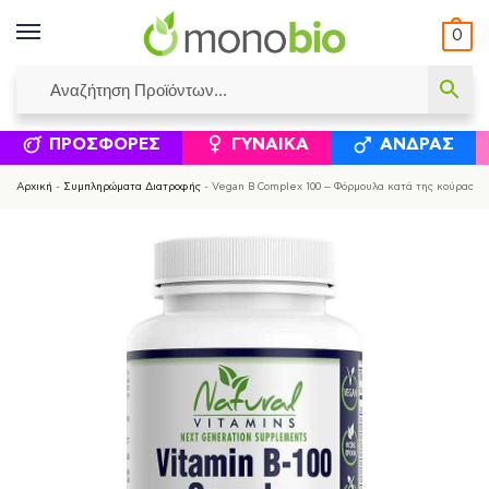
0
ΥΜΈΝΟΙ ΙΣΟΛΟΓΙΣΜΟΊ
ΕΛΕΆΝΝΑ ΧΡΙΣΤΙΝΆΚΗ
ΕΠΙΚΟΙΝΩΝΊΑ
ΣΥΜΠΛΗΡΏΜΑΤΑ ΔΙΑΤΡΟΦΉΣ
ΦΥΣΙΚΆ ΚΑ
ΠΡΟΣΦΟΡΈΣ
ΓΥΝΑΊΚΑ
ΆΝΔΡΑΣ
Αρχική
-
Συμπληρώματα Διατροφής
-
Vegan B Complex 100 – Φόρμουλα κατά της κούρασης,