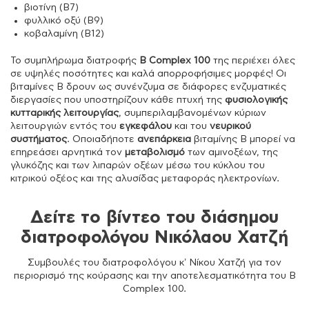
βιοτίνη (Β7)
φυλλικό οξύ (Β9)
κοβαλαμίνη (Β12)
Το συμπλήρωμα διατροφής
B Complex 100
της περιέχει όλες
σε υψηλές ποσότητες και καλά απορροφήσιμες μορφές! Οι
βιταμίνες Β δρουν ως συνένζυμα σε διάφορες ενζυματικές
διεργασίες που υποστηρίζουν κάθε πτυχή της
φυσιολογικής
κυτταρικής λειτουργίας
, συμπεριλαμβανομένων κύριων
λειτουργιών εντός του
εγκεφάλου
και του
νευρικού
συστήματος
. Οποιαδήποτε
ανεπάρκεια
βιταμίνης Β μπορεί να
επηρεάσει αρνητικά τον
μεταβολισμό
των αμινοξέων, της
γλυκόζης και των λιπαρών οξέων μέσω του κύκλου του
κιτρικού οξέος και της αλυσίδας μεταφοράς ηλεκτρονίων.
Δείτε το βίντεο του διάσημου
διατροφολόγου Νικόλαου Χατζή
Συμβουλές του διατροφολόγου κ’ Νίκου Χατζή για τον
περιορισμό της κούρασης και την αποτελεσματικότητα του B
Complex 100.