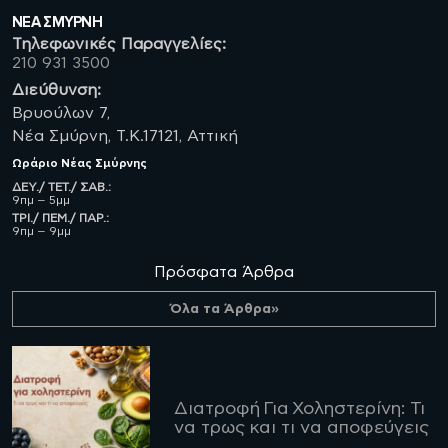
ΝΈΑ ΣΜΥΡΝΗ
Τηλεφωνικές Παραγγελίες:
210 931 3500
Διεύθυνση:
Βρυούλων 7,
Νέα Σμύρνη, Τ.Κ.17121, Αττική
Ωράριο
Νέας Σμύρνης
ΔΕΥ./ ΤΕΤ./ ΣΑΒ.:
9πμ – 5μμ
ΤΡΙ./ ΠΕΜ./ ΠΑΡ.:
9πμ – 9μμ
Πρόσφατα Άρθρα
Όλα τα Άρθρα»
Διατροφή Για Χοληστερίνη: Τι
να τρως και τι να αποφεύγεις