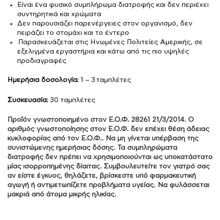
Είναι ένα φυσικό συμπλήρωμα διατροφής και δεν περιέχει
συντηρητικά και χρώματα
Δεν παρουσιάζει παρενέργειες στον οργανισμό, δεν
πειράζει το στομάχι και το έντερο
Παρασκευάζεται στις Ηνωμένες Πολιτείες Αμερικής, σε
εξελιγμένα εργαστήρια και κάτω από τις πιο υψηλές
προδιαγραφές
Ημερήσια δοσολογία:
1 – 3 ταμπλέτες
Συσκευασία:
3
0 ταμπλέτες
Προϊόν γνωστοποιημένο στον Ε.Ο.Φ. 28261 21/3/2014. Ο
αριθμός γνωστοποίησης στον Ε.Ο.Φ. δεν επέχει θέση άδειας
κυκλοφορίας από τον Ε.Ο.Φ.. Να μη γίνεται υπέρβαση της
συνιστώμενης ημερήσιας δόσης. Τα συμπληρώματα
διατροφής δεν πρέπει να χρησιμοποιούνται ως υποκατάστατο
μίας ισορροπημένης δίαιτας. Συμβουλευτείτε τον γιατρό σας
αν είστε έγκυος, θηλάζετε, βρίσκεστε υπό φαρμακευτική
αγωγή ή αντιμετωπίζετε προβλήματα υγείας. Να φυλάσσεται
μακριά από άτομα μικρής ηλικίας.