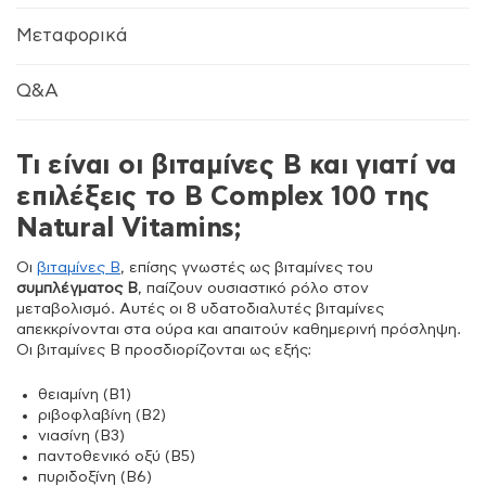
Μεταφορικά
Q&A
Τι είναι οι βιταμίνες Β και γιατί να
επιλέξεις το B Complex 100 της
Natural Vitamins;
Οι
βιταμίνες Β
, επίσης γνωστές ως βιταμίνες του
συμπλέγματος Β
, παίζουν ουσιαστικό ρόλο στον
μεταβολισμό. Αυτές οι 8 υδατοδιαλυτές βιταμίνες
απεκκρίνονται στα ούρα και απαιτούν καθημερινή πρόσληψη.
Οι βιταμίνες Β προσδιορίζονται ως εξής:
θειαμίνη (Β1)
ριβοφλαβίνη (Β2)
νιασίνη (Β3)
παντοθενικό οξύ (Β5)
πυριδοξίνη (Β6)