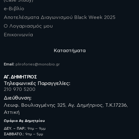
(Case Study)
e-Βιβλίο
Αποτελέσματα Διαγωνισμού Black Week 2025
Ο Λογαριασμός μου
Επικοινωνία
Καταστήματα
Email:
plirofories@monobio.gr
ΑΓ. ΔΗΜΗΤΡΙΟΣ
Τηλεφωνικές Παραγγελίες:
210 970 5200
Διεύθυνση:
Λεωφ. Βουλιαγμένης 325, Αγ. Δημήτριος, Τ.Κ.17236,
Αττική
Ωράριο
Αγ. Δημητρίου
ΔΕΥ. – ΠΑΡ.:
9πμ – 9μμ
ΣΑΒBATO.:
9πμ – 5μμ