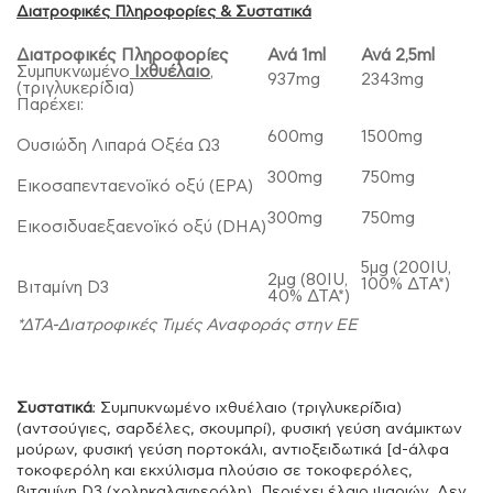
Διατροφικές Πληροφορίες & Συστατικά
Διατροφικές Πληροφορίες
Ανά 1
ml
Ανά 2,5
ml
Συμπυκνωμένο
Ιχθυέλαιο
,
937mg
2343mg
(τριγλυκερίδια)
Παρέχει:
600mg
1500mg
Ουσιώδη Λιπαρά Οξέα Ω3
300mg
750mg
Εικοσαπενταενοϊκό οξύ (EPA)
300mg
750mg
Εικοσιδυαεξαενοϊκό οξύ (DHA)
5μg (200IU,
2μg (80IU,
100% ΔΤΑ*)
Βιταμίνη D3
40% ΔΤΑ*)
*ΔΤΑ-Διατροφικές Τιμές Αναφοράς στην ΕΕ
Συστατικά
: Συμπυκνωμένο ιχθυέλαιο (τριγλυκερίδια)
(αντσούγιες, σαρδέλες, σκουμπρί), φυσική γεύση ανάμικτων
μούρων, φυσική γεύση πορτοκάλι, αντιοξειδωτικά [d-άλφα
τοκοφερόλη και εκχύλισμα πλούσιο σε τοκοφερόλες,
βιταμίνη D3 (χοληκαλσιφερόλη). Περιέχει έλαιο ψαριών. Δεν