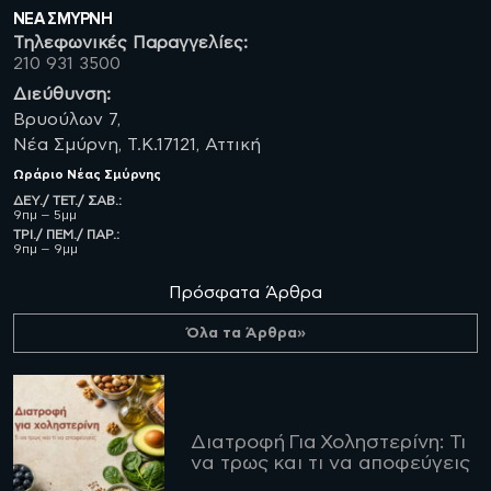
ΝΈΑ ΣΜΥΡΝΗ
Τηλεφωνικές Παραγγελίες:
210 931 3500
Διεύθυνση:
Βρυούλων 7,
Νέα Σμύρνη, Τ.Κ.17121, Αττική
Ωράριο
Νέας Σμύρνης
ΔΕΥ./ ΤΕΤ./ ΣΑΒ.:
9πμ – 5μμ
ΤΡΙ./ ΠΕΜ./ ΠΑΡ.:
9πμ – 9μμ
Πρόσφατα Άρθρα
Όλα τα Άρθρα»
Διατροφή Για Χοληστερίνη: Τι
να τρως και τι να αποφεύγεις