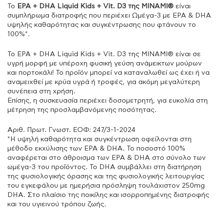
Το
EPA + DHA Liquid Kids + Vit. D3 της ΜΙΝΑΜΙ®
είναι
συμπλήρωμα διατροφής που περιέχει Ωμέγα-3 με ΕPA & DHA
υψηλής καθαρότητας και συγκέντρωσης που φτάνουν το
100%*.
Το EPA + DHA Liquid Kids + Vit. D3 της ΜΙΝΑΜΙ® είναι σε
υγρή μορφή με υπέροχη φυσική γεύση ανάμεικτων μούρων
και πορτοκάλι! Το προϊόν μπορεί να καταναλωθεί ως έχει ή να
αναμειχθεί με κρύα υγρά ή τροφές, για ακόμη μεγαλύτερη
συνέπεια στη χρήση.
Επίσης, η συσκευασία περιέχει δοσομετρητή, για ευκολία στη
μέτρηση της προσλαμβανόμενης ποσότητας.
Αριθ. Πρωτ. Γνωστ. ΕΟΦ: 247/3-1-2024
*Η υψηλή καθαρότητα και συγκέντρωση οφείλονται στη
μέθοδο εκχύλισης των EPA & DHA. Το ποσοστό 100%
αναφέρεται στο άθροισμα των EPA & DHA στο σύνολο των
ωμέγα-3 του προϊόντος. Το DHA συμβάλλει στη διατήρηση
της φυσιολογικής όρασης και της φυσιολογικής λειτουργίας
του εγκεφάλου με ημερήσια πρόσληψη τουλάχιστον 250mg
DHA. Στο πλαίσιο της ποικίλης και ισορροπημένης διατροφής
και του υγιεινού τρόπου ζωής.