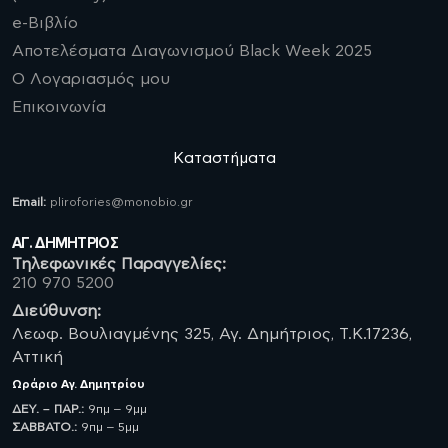
e-Βιβλίο
Αποτελέσματα Διαγωνισμού Black Week 2025
Ο Λογαριασμός μου
Επικοινωνία
Καταστήματα
Email:
plirofories@monobio.gr
ΑΓ. ΔΗΜΗΤΡΙΟΣ
Τηλεφωνικές Παραγγελίες:
210 970 5200
Διεύθυνση:
Λεωφ. Βουλιαγμένης 325, Αγ. Δημήτριος, Τ.Κ.17236,
Αττική
Ωράριο
Αγ. Δημητρίου
ΔΕΥ. – ΠΑΡ.:
9πμ – 9μμ
ΣΑΒBATO.:
9πμ – 5μμ