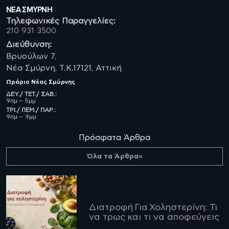
ΝΈΑ ΣΜΥΡΝΗ
Τηλεφωνικές Παραγγελίες:
210 931 3500
Διεύθυνση:
Βρυούλων 7,
Νέα Σμύρνη, Τ.Κ.17121, Αττική
Ωράριο
Νέας Σμύρνης
ΔΕΥ./ ΤΕΤ./ ΣΑΒ.:
9πμ – 5μμ
ΤΡΙ./ ΠΕΜ./ ΠΑΡ.:
9πμ – 9μμ
Πρόσφατα Άρθρα
Όλα τα Άρθρα»
Διατροφή Για Χοληστερίνη: Τι
να τρως και τι να αποφεύγεις