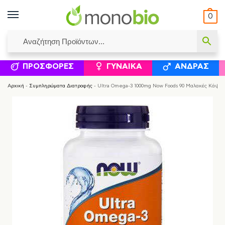
0
ΥΜΈΝΟΙ ΙΣΟΛΟΓΙΣΜΟΊ
ΕΛΕΆΝΝΑ ΧΡΙΣΤΙΝΆΚΗ
ΕΠΙΚΟΙΝΩΝΊΑ
ΣΥΜΠΛΗΡΏΜΑΤΑ ΔΙΑΤΡΟΦΉΣ
ΦΥΣΙΚΆ ΚΑ
ΠΡΟΣΦΟΡΈΣ
ΓΥΝΑΊΚΑ
ΆΝΔΡΑΣ
Αρχική
-
Συμπληρώματα Διατροφής
-
Ultra Omega-3 1000mg Now Foods 90 Μαλακές Κάψου