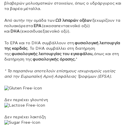
βλαβερών μολυσματικών στοιχείων, όπως ο υδράργυρος και
τα βαρέα μέταλλα.
Από αυτήν την ομάδα των
Ω3 λιπαρών οξέων
ξεχωρίζουν τα
πολυακόρεστα
EPA
(εικοσαπενταενοϊκό οξύ)
και
DHA
(εικοσιδυαεξαενοϊκό οξύ).
Το EPA και το DHA συμβάλλουν στη
φυσιολογική λειτουργία
της καρδιάς
. Το DHA συμβάλλει στη διατήρηση
της
φυσιολογικής λειτουργίας του εγκεφάλου,
όπως και στη
διατήρηση της
φυσιολογικής όρασης.
*
* Τα παραπάνω αποτελούν επίσημους ισχυρισμούς υγείας
από την Eυρωπαϊκή Αρχή Ασφάλειας Τροφίμων (EFSA).
Δεν περιέχει γλουτένη
Δεν περιέχει λακτόζη