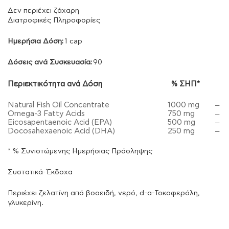
Δεν περιέχει ζάχαρη
Διατροφικές Πληροφορίες
Ημερήσια Δόση:
1 cap
Δόσεις ανά Συσκευασία:
90
Περιεκτικότητα ανά Δόση
% ΣΗΠ*
Natural Fish Oil Concentrate
1000 mg
–
Omega-3 Fatty Acids
750 mg
–
Eicosapentaenoic Acid (EPA)
500 mg
–
Docosahexaenoic Acid (DHA)
250 mg
–
* % Συνιστώμενης Ημερήσιας Πρόσληψης
Συστατικά-Έκδοχα
Περιέχει ζελατίνη από βοοειδή, νερό, d-α-Τοκοφερόλη,
γλυκερίνη.