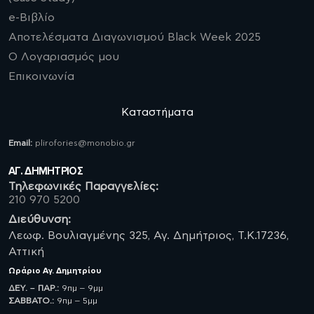
e-Βιβλίο
Αποτελέσματα Διαγωνισμού Black Week 2025
Ο Λογαριασμός μου
Επικοινωνία
Καταστήματα
Email:
plirofories@monobio.gr
ΑΓ. ΔΗΜΗΤΡΙΟΣ
Τηλεφωνικές Παραγγελίες:
210 970 5200
Διεύθυνση:
Λεωφ. Βουλιαγμένης 325, Αγ. Δημήτριος, Τ.Κ.17236,
Αττική
Ωράριο
Αγ. Δημητρίου
ΔΕΥ. – ΠΑΡ.:
9πμ – 9μμ
ΣΑΒBATO.:
9πμ – 5μμ