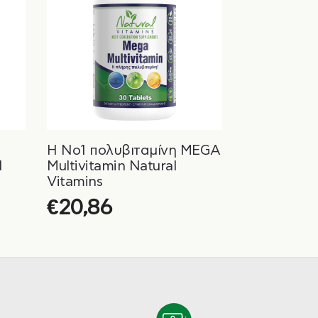
Η Νο1 πολυβιταμίνη MEGA
l
Multivitamin Natural
Vitamins
€
20,86