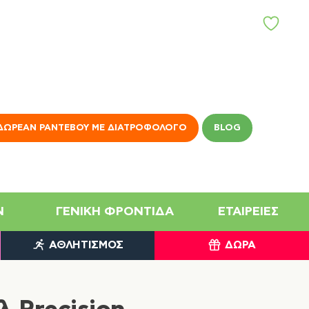
Α
Γ
Α
Π
Η
Μ
Έ
Ν
ΔΩΡΕΆΝ ΡΑΝΤΕΒΟΎ ΜΕ ΔΙΑΤΡΟΦΟΛΌΓΟ
BLOG
Α
N
ΓΕΝΙΚΉ ΦΡΟΝΤΊΔΑ
ΕΤΑΙΡΕΊΕΣ
ΑΘΛΗΤΙΣΜΌΣ
ΔΏΡΑ