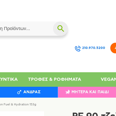
210.970.5200
ΛΥΝΤΙΚΆ
ΤΡΟΦΈΣ & ΡΟΦΉΜΑΤΑ
VEGA
ΆΝΔΡΑΣ
ΜΗΤΈΡΑ ΚΑΙ ΠΑΙΔΊ
on Fuel & Hydration 153g