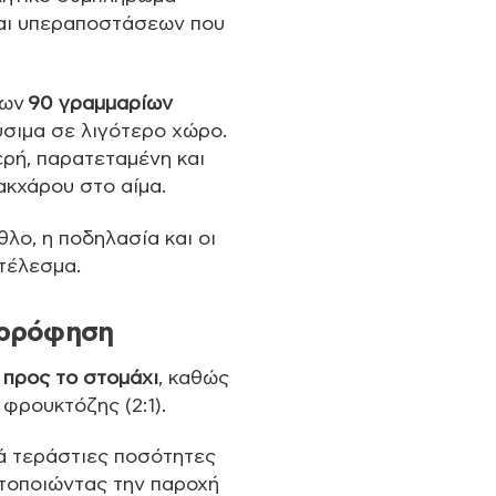
και υπεραποστάσεων που
των
90 γραμμαρίων
ύσιμα σε λιγότερο χώρο.
ερή, παρατεταμένη και
ακχάρου στο αίμα.
θλο, η ποδηλασία και οι
οτέλεσμα.
ορρόφηση
 προς το στομάχι
, καθώς
 φρουκτόζης (2:1).
ά τεράστιες ποσότητες
τοποιώντας την παροχή