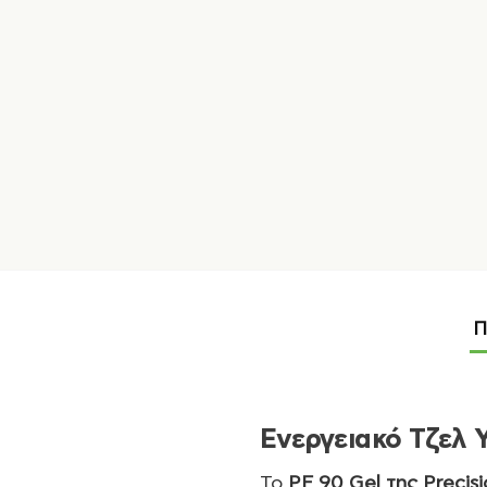
Π
Ενεργειακό Τζελ
Το
PF 90 Gel της Precisi