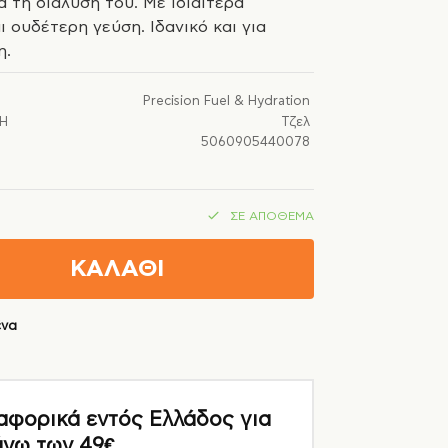
 τη διάλυσή του. Με ιδιαίτερα
 ουδέτερη γεύση. Ιδανικό και για
ση.
Precision Fuel & Hydration
Ή
Τζελ
5060905440078
ΣΕ ΑΠΌΘΕΜΑ
ΚΑΛΑΘΙ
ένα
ορικά εντός Ελλάδος για
άνω των 49€