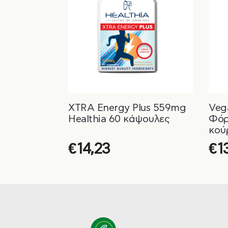
XTRA Energy Plus 559mg
Veg
Healthia 60 κάψουλες
Φόρ
κού
ψυχ
€
14,23
€
1