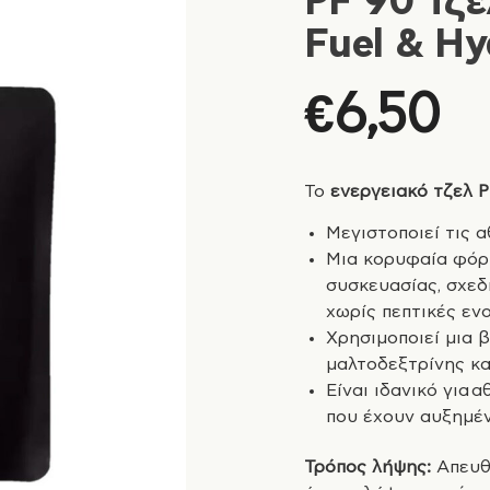
PF 90 τζε
Fuel & Hy
€
6,50
Το
ενεργειακό τζελ PF
Μεγιστοποιεί τις α
Μια κορυφαία φόρ
συσκευασίας, σχε
χωρίς πεπτικές εν
Χρησιμοποιεί μια β
μαλτοδεξτρίνης κα
Είναι ιδανικό για
που έχουν αυξημέν
Τρόπος λήψης:
Απευθε