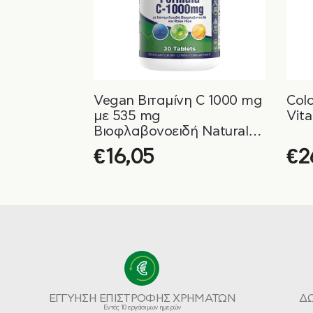
Vegan Βιταμίνη C 1000 mg
Col
με 535 mg
Vit
Bιοφλαβονοειδή Natural
Vitamins
€
16,05
€
2
ΕΓΓΥΗΣΗ ΕΠΙΣΤΡΟΦΗΣ ΧΡΗΜΑΤΩΝ
Δ
Εντός 10 εργάσιμων ημερών