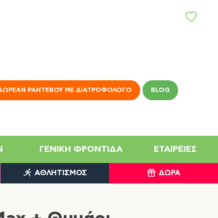
Α
Γ
Α
Π
Η
Μ
Έ
Ν
ΔΩΡΕΆΝ ΡΑΝΤΕΒΟΎ ΜΕ ΔΙΑΤΡΟΦΟΛΌΓΟ
BLOG
Α
N
ΓΕΝΙΚΉ ΦΡΟΝΤΊΔΑ
ΕΤΑΙΡΕΊΕΣ
ΑΘΛΗΤΙΣΜΌΣ
ΔΏΡΑ