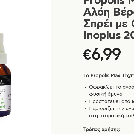
Propolis 
Αλόη Βέρ
Σπρέι με
Inoplus 2
€
6,99
Το Propolis Max Thym
Θωρακίζει το ανοσ
φυσική άμυνα
Προστατεύει από ι
Περιορίζει την α
στη στοματική κοι
Τρόπος χρήσης: