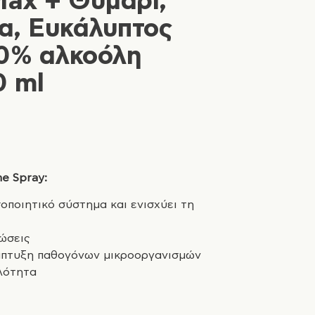
Max + Θυμάρι,
α, Ευκάλυπτος
 0% αλκοόλη
0 ml
e Spray:
οποιητικό σύστημα και ενισχύει τη
ώσεις
νάπτυξη παθογόνων μικροοργανισμών
λότητα