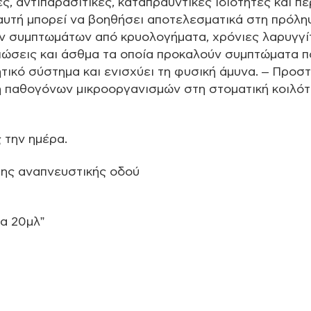
ές, αντιπαρασιτικές, καταπραϋντικές ιδιότητες και πε
υτή μπορεί να βοηθήσει αποτελεσματικά στη πρόλη
ν συμπτωμάτων από κρυολογήματα, χρόνιες λαρυγγίτ
 ιώσεις και άσθμα τα οποία προκαλούν συμπτώματα π
ικό σύστημα και ενισχύει τη φυσική άμυνα. – Προστ
η παθογόνων μικροοργανισμών στη στοματική κοιλότ
 την ημέρα.
της αναπνευστικής οδού
α 20μλ”