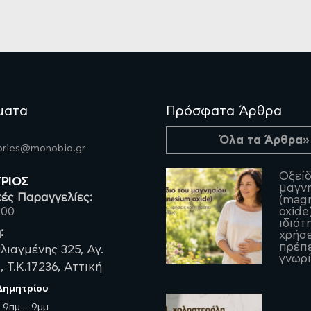
ματα
Πρόσφατα Άρθρα
Όλα τα Άρθρα»
fories@monobio.gr
Οξείδ
ΤΡΙΟΣ
μαγν
ές Παραγγελίες:
(mag
200
oxide)
ιδιότ
:
χρήσε
πρέπε
λιαγμένης 325, Αγ.
γνωρί
 Τ.Κ.17236, Αττική
 Δημητρίου
:
9πμ – 9μμ