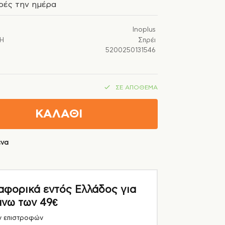
ρές την ημέρα
Inoplus
Ή
Σπρέι
5200250131546
ΣΕ ΑΠΌΘΕΜΑ
ΚΑΛΑΘΙ
ένα
ορικά εντός Ελλάδος για
άνω των 49€
ν επιστροφών