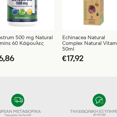
ostrum 500 mg Natural
Echinacea Natural
amins 60 Κάψουλες
Complex Natural Vitam
50ml
6,86
€
17,92
ΩΡΕΑΝ ΜΕΤΑΦΟΡΙΚΑ
ΤΗΛΕΦΩΝΙΚΗ ΕΞΥΠΗΡ
210-970-5200
Παραγγελίες Άνω Των €49