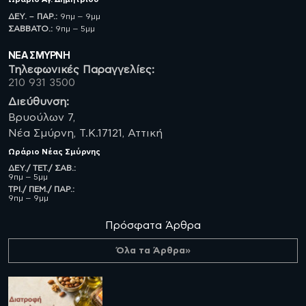
ΔΕΥ. – ΠΑΡ.:
9πμ – 9μμ
ΣΑΒBATO.:
9πμ – 5μμ
ΝΈΑ ΣΜΥΡΝΗ
Τηλεφωνικές Παραγγελίες:
210 931 3500
Διεύθυνση:
Βρυούλων 7,
Νέα Σμύρνη, Τ.Κ.17121, Αττική
Ωράριο
Νέας Σμύρνης
ΔΕΥ./ ΤΕΤ./ ΣΑΒ.:
9πμ – 5μμ
ΤΡΙ./ ΠΕΜ./ ΠΑΡ.:
9πμ – 9μμ
Πρόσφατα Άρθρα
Όλα τα Άρθρα»