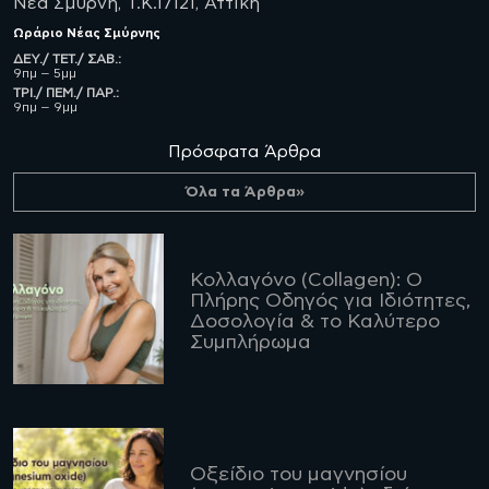
Νέα Σμύρνη, Τ.Κ.17121, Αττική
Ωράριο
Νέας Σμύρνης
ΔΕΥ./ ΤΕΤ./ ΣΑΒ.:
9πμ – 5μμ
ΤΡΙ./ ΠΕΜ./ ΠΑΡ.:
9πμ – 9μμ
Πρόσφατα Άρθρα
Όλα τα Άρθρα»
Κολλαγόνο (Collagen): Ο
Πλήρης Οδηγός για Ιδιότητες,
Δοσολογία & το Καλύτερο
Συμπλήρωμα
Οξείδιο του μαγνησίου