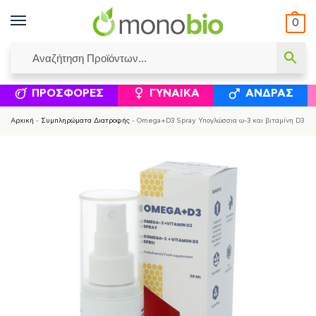
0
ΥΜΈΝΟΙ ΙΣΟΛΟΓΙΣΜΟΊ
ΕΛΕΆΝΝΑ ΧΡΙΣΤΙΝΆΚΗ
ΕΠΙΚΟΙΝΩΝΊΑ
ΣΥΜΠΛΗΡΏΜΑΤΑ ΔΙΑΤΡΟΦΉΣ
ΦΥΣΙΚΆ ΚΑ
ΠΡΟΣΦΟΡΈΣ
ΓΥΝΑΊΚΑ
ΆΝΔΡΑΣ
Αρχική
-
Συμπληρώματα Διατροφής
-
Omega+D3 Spray Υπογλώσσια ω-3 και βιταμίνη D3 N