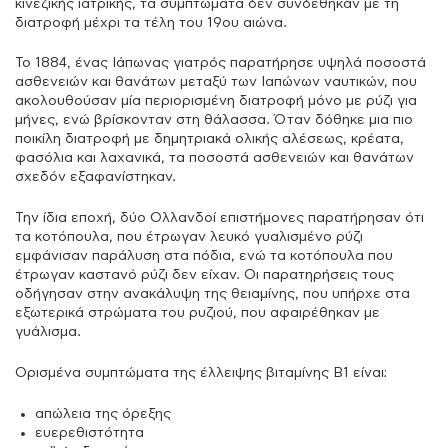
κινεζικής ιατρικής, τα συμπτώματα δεν συνδέθηκαν με τη
διατροφή μέχρι τα τέλη του 19ου αιώνα.
Το 1884, ένας Ιάπωνας γιατρός παρατήρησε υψηλά ποσοστά
ασθενειών και θανάτων μεταξύ των Ιαπώνων ναυτικών, που
ακολουθούσαν μία περιορισμένη διατροφή μόνο με ρύζι για
μήνες, ενώ βρίσκονταν στη θάλασσα. Όταν δόθηκε μια πιο
ποικίλη διατροφή με δημητριακά ολικής αλέσεως, κρέατα,
φασόλια και λαχανικά, τα ποσοστά ασθενειών και θανάτων
σχεδόν εξαφανίστηκαν.
Την ίδια εποχή, δύο Ολλανδοί επιστήμονες παρατήρησαν ότι
τα κοτόπουλα, που έτρωγαν λευκό γυαλισμένο ρύζι
εμφάνισαν παράλυση στα πόδια, ενώ τα κοτόπουλα που
έτρωγαν καστανό ρύζι δεν είχαν. Οι παρατηρήσεις τους
οδήγησαν στην ανακάλυψη της θειαμίνης, που υπήρχε στα
εξωτερικά στρώματα του ρυζιού, που αφαιρέθηκαν με
γυάλισμα.
Ορισμένα συμπτώματα της έλλειψης βιταμίνης Β1 είναι:
απώλεια της όρεξης
ευερεθιστότητα