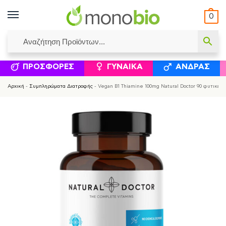
0
ΥΜΈΝΟΙ ΙΣΟΛΟΓΙΣΜΟΊ
ΕΛΕΆΝΝΑ ΧΡΙΣΤΙΝΆΚΗ
ΕΠΙΚΟΙΝΩΝΊΑ
ΣΥΜΠΛΗΡΏΜΑΤΑ ΔΙΑΤΡΟΦΉΣ
ΦΥΣΙΚΆ ΚΑ
ΠΡΟΣΦΟΡΈΣ
ΓΥΝΑΊΚΑ
ΆΝΔΡΑΣ
Αρχική
-
Συμπληρώματα Διατροφής
-
Vegan B1 Thiamine 100mg Natural Doctor 90 φυτικές