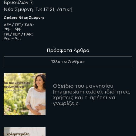
Βρυούλων 7,
Νέα Σμύρνη, Τ.Κ.17121, Αττική
Ωράριο
Νέας Σμύρνης
ΔΕΥ./ ΤΕΤ./ ΣΑΒ.:
9πμ – 5μμ
ΤΡΙ./ ΠΕΜ./ ΠΑΡ.:
9πμ – 9μμ
Πρόσφατα Άρθρα
Όλα τα Άρθρα»
Οξείδιο του μαγνησίου
(magnesium oxide): ιδιότητες,
χρήσεις και τι πρέπει να
γνωρίζεις