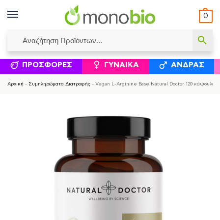
0
ΥΜΈΝΟΙ ΙΣΟΛΟΓΙΣΜΟΊ
ΕΛΕΆΝΝΑ ΧΡΙΣΤΙΝΆΚΗ
ΕΠΙΚΟΙΝΩΝΊΑ
ΣΥΜΠΛΗΡΏΜΑΤΑ ΔΙΑΤΡΟΦΉΣ
ΦΥΣΙΚΆ ΚΑ
ΠΡΟΣΦΟΡΈΣ
ΓΥΝΑΊΚΑ
ΆΝΔΡΑΣ
Αρχική
-
Συμπληρώματα Διατροφής
-
Vegan L-Arginine Base Natural Doctor 120 κάψουλες