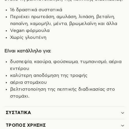
16 δραστικά συστατικά
Περιέχει πρωτεάση, αμυλάση, λιπάση, βεταΐνη,
παπαΐνη, χαμομήλι, μέντα, βρωμελαΐνη και άλλα
Vegan φόρμουλα
Χωρίς γλουτένη
Είναι κατάλληλο για:
δυσπεψία, καούρα, φούσκωμα, τυμπανισμό, αέρια
εντέρου
καλύτερη αποδόμηση της τροφής
αέρια στομάχου
βελτιστοποίηση της πεπτικής διαδικασίας στο
στομάχι.
ΣΥΣΤΑΤΙΚΆ
ΤΡΌΠΟΣ ΧΡΉΣΗΣ