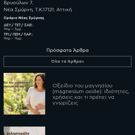
Βρυούλων 7,
Νέα Σμύρνη, Τ.Κ.17121, Αττική
Ωράριο
Νέας Σμύρνης
ΔΕΥ./ ΤΕΤ./ ΣΑΒ.:
9πμ – 5μμ
ΤΡΙ./ ΠΕΜ./ ΠΑΡ.:
9πμ – 9μμ
Πρόσφατα Άρθρα
Όλα τα Άρθρα»
Οξείδιο του μαγνησίου
(magnesium oxide): ιδιότητες,
χρήσεις και τι πρέπει να
γνωρίζεις