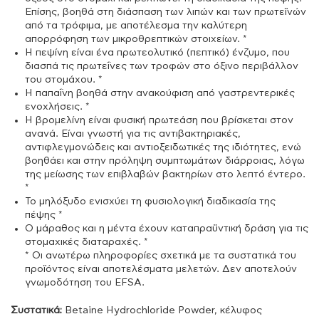
Επίσης, βοηθά στη διάσπαση των λιπών και των πρωτεϊνών
από τα τρόφιμα, µε αποτέλεσµα την καλύτερη
απορρόφηση των μικροθρεπτικών στοιχείων. *
Η πεψίνη είναι ένα πρωτεολυτικό (πεπτικό) ένζυµο, που
διασπά τις πρωτεΐνες των τροφών στο όξινο περιβάλλον
του στοµάχου. *
Η παπαΐνη βοηθά στην ανακούφιση από γαστρεντερικές
ενοχλήσεις. *
Η βροµελίνη είναι φυσική πρωτεάση που βρίσκεται στον
ανανά. Είναι γνωστή για τις αντιβακτηριακές,
αντιφλεγµονώδεις και αντιοξειδωτικές της ιδιότητες, ενώ
βοηθάει και στην πρόληψη συµπτωµάτων διάρροιας, λόγω
της µείωσης των επιβλαβών βακτηρίων στο λεπτό έντερο.
*
Το μηλόξυδο ενισχύει τη φυσιολογική διαδικασία της
πέψης *
Ο μάραθος και η μέντα έχουν καταπραϋντική δράση για τις
στομαχικές διαταραχές. *
* Οι ανωτέρω πληροφορίες σχετικά με τα συστατικά του
προϊόντος είναι αποτελέσματα μελετών. Δεν αποτελούν
γνωμοδότηση του EFSA.
Συστατικά:
Betaine Hydrochloride Powder, κέλυφος