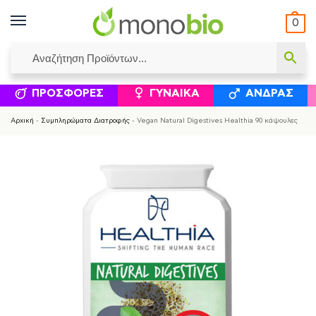
0
ΥΜΈΝΟΙ ΙΣΟΛΟΓΙΣΜΟΊ
ΕΛΕΆΝΝΑ ΧΡΙΣΤΙΝΆΚΗ
ΕΠΙΚΟΙΝΩΝΊΑ
ΣΥΜΠΛΗΡΏΜΑΤΑ ΔΙΑΤΡΟΦΉΣ
ΦΥΣΙΚΆ ΚΑ
ΠΡΟΣΦΟΡΈΣ
ΓΥΝΑΊΚΑ
ΆΝΔΡΑΣ
Αρχική
-
Συμπληρώματα Διατροφής
-
Vegan Natural Digestives Healthia 90 κάψουλες