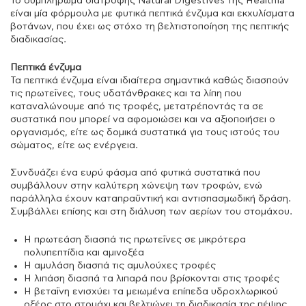
Το συμπλήρωμα διατροφής Natural Digestives της Healthia
είναι μία φόρμουλα με φυτικά πεπτικά ένζυμα και εκχυλίσματα
βοτάνων, που έχει ως στόχο τη βελτιστοποίηση της πεπτικής
διαδικασίας.
Πεπτικά ένζυμα
Τα πεπτικά ένζυμα είναι ιδιαίτερα σημαντικά καθώς διασπούν
τις πρωτεΐνες, τους υδατάνθρακες και τα λίπη που
καταναλώνουμε από τις τροφές, μετατρέποντάς τα σε
συστατικά που μπορεί να αφομοιώσει και να αξιοποιήσει ο
οργανισμός, είτε ως δομικά συστατικά για τους ιστούς του
σώματος, είτε ως ενέργεια.
Συνδυάζει ένα ευρύ φάσμα από φυτικά συστατικά που
συμβάλλουν στην καλύτερη χώνεψη των τροφών, ενώ
παράλληλα έχουν καταπραϋντική και αντισπασμωδική δράση.
Συμβάλλει επίσης και στη διάλυση των αερίων του στομάχου.
Η πρωτεάση διασπά τις πρωτεΐνες σε μικρότερα
πολυπεπτίδια και αμινοξέα
Η αμυλάση διασπά τις αμυλούχες τροφές
Η λιπάση διασπά τα λιπαρά που βρίσκονται στις τροφές
Η βεταΐνη ενισχύει τα µειωµένα επίπεδα υδροχλωρικού
οξέος στο στοµάχι και βελτιώνει τη διαδικασία της πέψης.