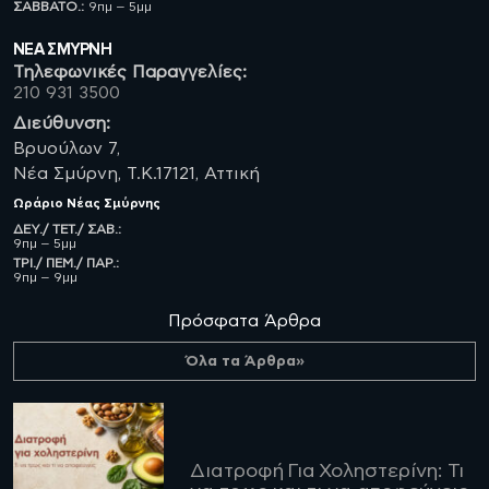
ΣΑΒBATO.:
9πμ – 5μμ
ΝΈΑ ΣΜΥΡΝΗ
Τηλεφωνικές Παραγγελίες:
210 931 3500
Διεύθυνση:
Βρυούλων 7,
Νέα Σμύρνη, Τ.Κ.17121, Αττική
Ωράριο
Νέας Σμύρνης
ΔΕΥ./ ΤΕΤ./ ΣΑΒ.:
9πμ – 5μμ
ΤΡΙ./ ΠΕΜ./ ΠΑΡ.:
9πμ – 9μμ
Πρόσφατα Άρθρα
Όλα τα Άρθρα»
Διατροφή Για Χοληστερίνη: Τι