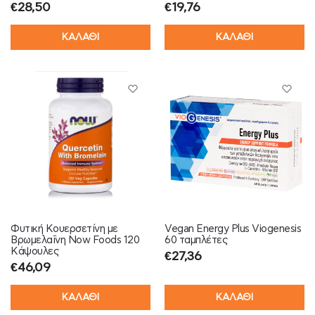
€
28,50
€
19,76
ΚΑΛΑΘΙ
ΚΑΛΑΘΙ
Φυτική Κουερσετίνη με
Vegan Energy Plus Viogenesis
Βρωμελαΐνη Now Foods 120
60 ταμπλέτες
Κάψουλες
€
27,36
€
46,09
ΚΑΛΑΘΙ
ΚΑΛΑΘΙ