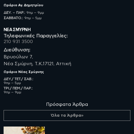
Ωράριο
Αγ. Δημητρίου
ΔΕΥ. – ΠΑΡ.:
9πμ – 9μμ
ΣΑΒBATO.:
9πμ – 5μμ
ΝΈΑ ΣΜΥΡΝΗ
Τηλεφωνικές Παραγγελίες:
210 931 3500
Διεύθυνση:
Βρυούλων 7,
Νέα Σμύρνη, Τ.Κ.17121, Αττική
Ωράριο
Νέας Σμύρνης
ΔΕΥ./ ΤΕΤ./ ΣΑΒ.:
9πμ – 5μμ
ΤΡΙ./ ΠΕΜ./ ΠΑΡ.:
9πμ – 9μμ
Πρόσφατα Άρθρα
Όλα τα Άρθρα»