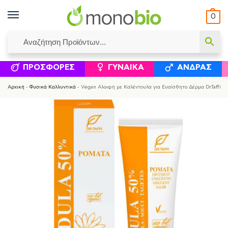
0
ΥΜΈΝΟΙ ΙΣΟΛΟΓΙΣΜΟΊ
ΕΛΕΆΝΝΑ ΧΡΙΣΤΙΝΆΚΗ
ΕΠΙΚΟΙΝΩΝΊΑ
ΣΥΜΠΛΗΡΏΜΑΤΑ ΔΙΑΤΡΟΦΉΣ
ΦΥΣΙΚΆ ΚΑ
ΠΡΟΣΦΟΡΈΣ
ΓΥΝΑΊΚΑ
ΆΝΔΡΑΣ
Αρχική
-
Φυσικά Καλλυντικά
-
Vegan Αλοιφή με Καλέντουλα για Ευαίσθητο Δέρμα Dr.Taffi 5