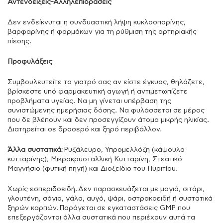
Αντενδείξεις-Αλληλεπιδράσεις
Δεν ενδείκνυται η συνδυαστική λήψη κυκλοσπορίνης,
βαρφαρίνης ή φαρμάκων για τη ρύθμιση της αρτηριακής
πίεσης.
Προφυλάξεις
Συμβουλευτείτε το γιατρό σας αν είστε έγκυος, θηλάζετε,
βρίσκεστε υπό φαρμακευτική αγωγή ή αντιμετωπίζετε
προβλήματα υγείας. Να μη γίνεται υπέρβαση της
συνιστώμενης ημερήσιας δόσης. Να φυλάσσεται σε μέρος
που δε βλέπουν και δεν προσεγγίζουν άτομα μικρής ηλικίας.
Διατηρείται σε δροσερό και ξηρό περιβάλλον.
Άλλα συστατικά:
Ρυζάλευρο, Υπρομελλόζη (κάψουλα
κυτταρίνης), Μικροκρυσταλλική Κυτταρίνη, Στεατικό
Μαγνήσιο (φυτική πηγή) και Διοξείδιο του Πυριτίου.
Χωρίς εσπεριδοειδή. Δεν παρασκευάζεται με μαγιά, σιτάρι,
γλουτένη, σόγια, γάλα, αυγό, ψάρι, οστρακοειδή ή συστατικά
ξηρών καρπών. Παράγεται σε εγκαταστάσεις GMP που
επεξεργάζονται άλλα συστατικά που περιέχουν αυτά τα