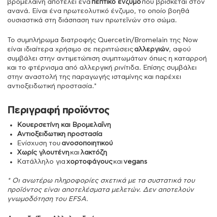
βρομελαΐνη αποτελεί ένα
πεπτικό ένζυμο
που βρίσκεται στον
ανανά. Είναι ένα πρωτεολυτικό ένζυμο, το οποίο βοηθά
ουσιαστικά στη διάσπαση των πρωτεϊνών στο σώμα.
Το συμπλήρωμα διατροφής Quercetin/Bromelain της Now
είναι ιδιαίτερα χρήσιμο σε περιπτώσεις
αλλεργιών
, αφού
συμβάλει στην αντιμετώπιση συμπτωμάτων όπως η καταρροή
και το φτέρνισμα από αλλεργική ρινίτιδα. Επίσης συμβάλει
στην αναστολή της παραγωγής ισταμίνης και παρέχει
αντιοξειδωτική προστασία.*
Περιγραφή προϊόντος
Κουερσετίνη και Βρομελαΐνη
Αντιοξειδωτικη προστασία
Ενίσχυση του
ανοσοποιητικού
Χωρίς γλουτένη
και
λακτόζη
Κατάλληλο για
χορτοφάγους
και
vegans
* Οι ανωτέρω πληροφορίες σχετικά με τα συστατικά του
προϊόντος είναι αποτελέσματα μελετών. Δεν αποτελούν
γνωμοδότηση του EFSA.