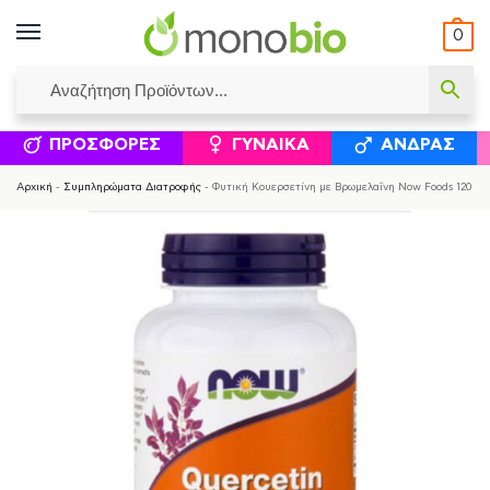
0
ΥΜΈΝΟΙ ΙΣΟΛΟΓΙΣΜΟΊ
ΕΛΕΆΝΝΑ ΧΡΙΣΤΙΝΆΚΗ
ΕΠΙΚΟΙΝΩΝΊΑ
ΣΥΜΠΛΗΡΏΜΑΤΑ ΔΙΑΤΡΟΦΉΣ
ΦΥΣΙΚΆ ΚΑ
ΠΡΟΣΦΟΡΈΣ
ΓΥΝΑΊΚΑ
ΆΝΔΡΑΣ
Αρχική
-
Συμπληρώματα Διατροφής
-
Φυτική Κουερσετίνη με Βρωμελαΐνη Now Foods 120 Κ