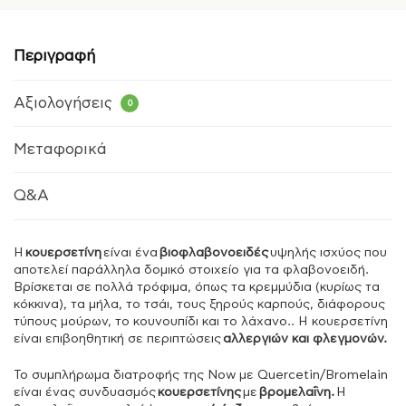
Περιγραφή
Αξιολογήσεις
0
Μεταφορικά
Q&A
Η
κουερσετίνη
είναι ένα
βιοφλαβονοειδές
υψηλής ισχύος που
αποτελεί παράλληλα δομικό στοιχείο για τα φλαβονοειδή.
Βρίσκεται σε πολλά τρόφιμα, όπως τα κρεμμύδια (κυρίως τα
κόκκινα), τα μήλα, το τσάι, τους ξηρούς καρπούς, διάφορους
τύπους μούρων, το κουνουπίδι και το λάχανο.. Η κουερσετίνη
είναι επιβοηθητική σε περιπτώσεις
αλλεργιών και φλεγμονών.
Το συμπλήρωμα διατροφής της Now με Quercetin/Bromelain
είναι ένας συνδυασμός
κουερσετίνης
με
βρομελαΐνη.
H