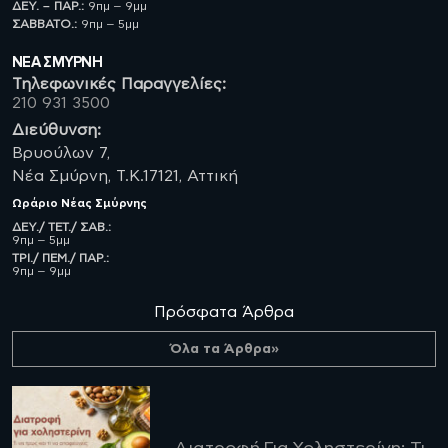
ΔΕΥ. – ΠΑΡ.:
9πμ – 9μμ
ΣΑΒBATO.:
9πμ – 5μμ
ΝΈΑ ΣΜΥΡΝΗ
Τηλεφωνικές Παραγγελίες:
210 931 3500
Διεύθυνση:
Βρυούλων 7,
Νέα Σμύρνη, Τ.Κ.17121, Αττική
Ωράριο
Νέας Σμύρνης
ΔΕΥ./ ΤΕΤ./ ΣΑΒ.:
9πμ – 5μμ
ΤΡΙ./ ΠΕΜ./ ΠΑΡ.:
9πμ – 9μμ
Πρόσφατα Άρθρα
Όλα τα Άρθρα»