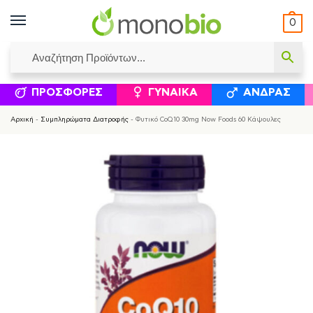
0
ΥΜΈΝΟΙ ΙΣΟΛΟΓΙΣΜΟΊ
ΕΛΕΆΝΝΑ ΧΡΙΣΤΙΝΆΚΗ
ΕΠΙΚΟΙΝΩΝΊΑ
ΣΥΜΠΛΗΡΏΜΑΤΑ ΔΙΑΤΡΟΦΉΣ
ΦΥΣΙΚΆ ΚΑ
ΠΡΟΣΦΟΡΈΣ
ΓΥΝΑΊΚΑ
ΆΝΔΡΑΣ
Αρχική
-
Συμπληρώματα Διατροφής
-
Φυτικό CoQ10 30mg Now Foods 60 Κάψουλες