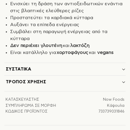
Ενισχύει τη δράση των αντιοξειδωτικών ενάντια
στις βλαπτικές ελεύθερες ρίζες
Προστατεύτει τα καρδιακά κύτταρα
Αυξάνει τα επίπεδα ενέργειας
Συμβάλει στη παραγωγή ενέργειας από τα
κύτταρα
Δεν περιέχει γλουτένη
και
λακτόζη
Είναι κατάλληλο για
χορτοφάγους
και
vegans
ΣΥΣΤΑΤΙΚΆ
ΤΡΌΠΟΣ ΧΡΉΣΗΣ
ΚΑΤΑΣΚΕΥΑΣΤΉΣ
Now Foods
ΣΥΜΠΛΉΡΩΜΑ ΣΕ ΜΟΡΦΉ
Κάψουλα
ΚΩΔΙΚΌΣ ΠΡΟΪΌΝΤΟΣ
733739031846