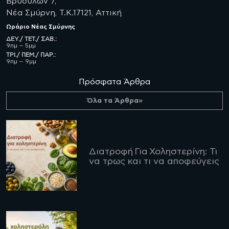
Βρυούλων 7,
Νέα Σμύρνη, Τ.Κ.17121, Αττική
Ωράριο
Νέας Σμύρνης
ΔΕΥ./ ΤΕΤ./ ΣΑΒ.:
9πμ – 5μμ
ΤΡΙ./ ΠΕΜ./ ΠΑΡ.:
9πμ – 9μμ
Πρόσφατα Άρθρα
Όλα τα Άρθρα»
Διατροφή Για Χοληστερίνη: Τι
να τρως και τι να αποφεύγεις