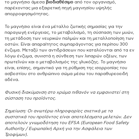
το μαγνήσιο άμεσα
βιοδιαθέσιμο
από τον οργανισμό,
παρέχοντας μια εξαιρετική πηγή μαγνησίου υψηλής
απορροφησιμότητας.
Το μαγνήσιο είναι ένα μέταλλο ζωτικής σημασίας για την
παραγωγή ενέργειας, το μεταβολισμό, τη σύσπαση των μυών,
τη μετάδοση των νευρικών παλμών και τη μεταλλοποίηση των
οστών. Είναι απαραίτητος συμπαράγοντας για περίπου 300
ένζυμα. Μεταξύ των αντιδράσεων που καταλύονται από τα εν
λόγω ένζυμα, συνιστά η σύνθεση των λιπαρών οξέων, των
πρωτεϊνών και ο μεταβολισμός της γλυκόζης. Το μαγνήσιο
είναι, επίσης, σημαντικό για τη ρύθμιση της ισορροπίας του
ασβεστίου στο ανθρώπινο σώμα μέσω του παραθυρεοειδή
αδένα.
Φυσική διακύμανση στο χρώμα πιθανόν να εμφανιστεί στη
σύσταση του προϊόντος.
Σημείωση: Οι ανωτέρω πληροφορίες σχετικά με τα
συστατικά του προϊόντος είναι αποτελέσματα μελετών. Δεν
αποτελούν γνωμοδότηση του EFSA (European Food Safety
Authority / Ευρωπαϊκή Αρχή για την Ασφάλεια των
Τροφίμων).