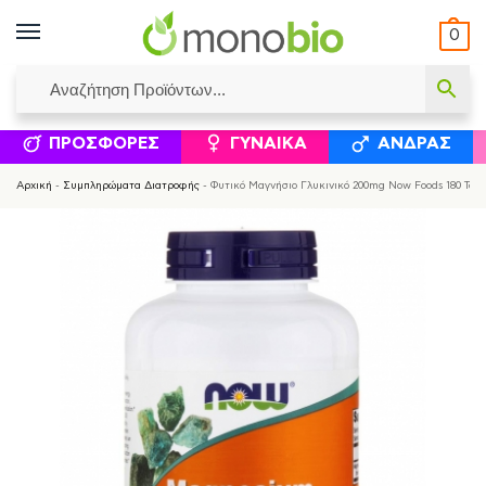
0
ΥΜΈΝΟΙ ΙΣΟΛΟΓΙΣΜΟΊ
ΕΛΕΆΝΝΑ ΧΡΙΣΤΙΝΆΚΗ
ΕΠΙΚΟΙΝΩΝΊΑ
ΣΥΜΠΛΗΡΏΜΑΤΑ ΔΙΑΤΡΟΦΉΣ
ΦΥΣΙΚΆ ΚΑ
ΠΡΟΣΦΟΡΈΣ
ΓΥΝΑΊΚΑ
ΆΝΔΡΑΣ
Αρχική
-
Συμπληρώματα Διατροφής
-
Φυτικό Μαγνήσιο Γλυκινικό 200mg Now Foods 180 Ταμ