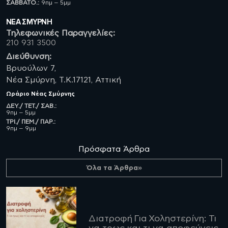
ΣΑΒBATO.:
9πμ – 5μμ
ΝΈΑ ΣΜΥΡΝΗ
Τηλεφωνικές Παραγγελίες:
210 931 3500
Διεύθυνση:
Βρυούλων 7,
Νέα Σμύρνη, Τ.Κ.17121, Αττική
Ωράριο
Νέας Σμύρνης
ΔΕΥ./ ΤΕΤ./ ΣΑΒ.:
9πμ – 5μμ
ΤΡΙ./ ΠΕΜ./ ΠΑΡ.:
9πμ – 9μμ
Πρόσφατα Άρθρα
Όλα τα Άρθρα»
Διατροφή Για Χοληστερίνη: Τι