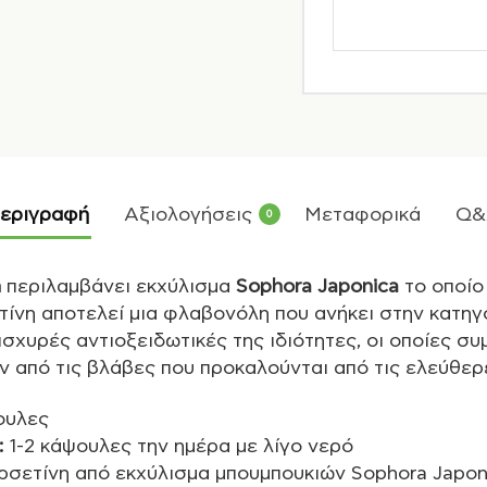
εριγραφή
Αξιολογήσεις
Μεταφορικά
Q&
0
n
περιλαμβάνει εκχύλισμα
Sophora Japonica
το οποίο
τίνη αποτελεί μια φλαβονόλη που ανήκει στην κατη
ς ισχυρές αντιοξειδωτικές της ιδιότητες, οι οποίες 
 από τις βλάβες που προκαλούνται από τις ελεύθερε
ουλες
:
1-2 κάψουλες την ηµέρα µε λίγο νερό
ερσετίνη από εκχύλισμα μπουμπουκιών Sophora Japon