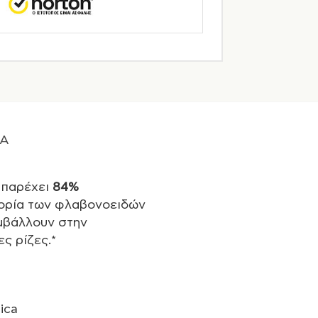
A
 παρέχει
84%
γορία των φλαβονοειδών
συμβάλλουν στην
ς ρίζες.*
ica