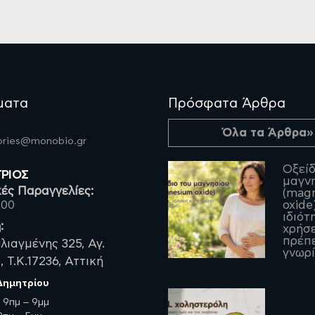
ματα
Πρόσφατα Άρθρα
Όλα τα Άρθρα»
fories@monobio.gr
Οξείδ
ΤΡΙΟΣ
μαγν
ές Παραγγελίες:
(mag
200
oxide)
ιδιότ
:
χρήσε
πρέπε
λιαγμένης 325, Αγ.
γνωρί
 Τ.Κ.17236, Αττική
 Δημητρίου
:
9πμ – 9μμ