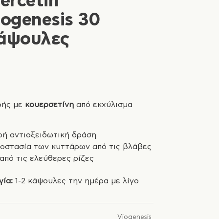
ercetin
ogenesis 30
κάψουλες
ής με
κουερσετίνη
από εκχύλισμα
ρή αντιοξειδωτική δράση
ροστασία των κυττάρων από τις βλάβες
από τις ελεύθερες ρίζες
ία:
1-2 κάψουλες την ηµέρα µε λίγο
Viogenesis