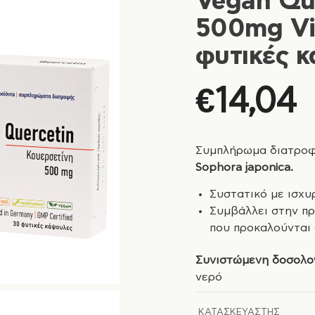
Vegan Qu
500mg Vi
φυτικές 
€
14,04
Συμπλήρωμα διατροφ
Sophora japonica.
Συστατικό με ισχυ
Συμβάλλει στην π
που προκαλούνται 
Συνιστώµενη δοσολογ
νερό
ΚΑΤΑΣΚΕΥΑΣΤΉΣ