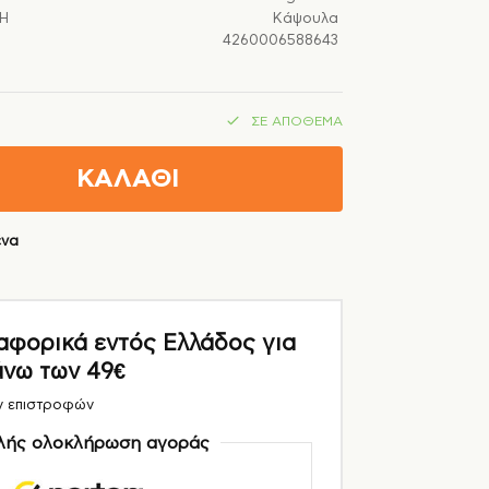
Ή
Κάψουλα
4260006588643
ΣΕ ΑΠΌΘΕΜΑ
ΚΑΛΑΘΙ
ένα
ορικά εντός Ελλάδος για
άνω των 49€
ν επιστροφών
ής ολοκλήρωση αγοράς