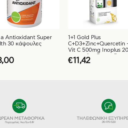
a Antioxidant Super
1+1 Gold Plus
lth 30 κάψουλες
C+D3+Zinc+Quercetin 
Vit C 500mg Inoplus 20
20 αναβράζοντα δισκί
3,00
€
11,42
ΩΡΕΑΝ ΜΕΤΑΦΟΡΙΚΑ
ΤΗΛΕΦΩΝΙΚΗ ΕΞΥΠΗΡ
210-970-5200
Παραγγελίες Άνω Των €49