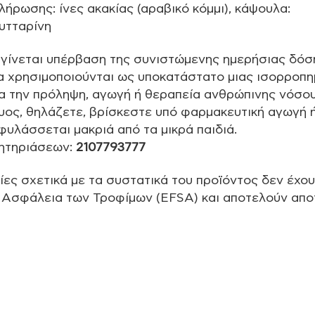
πλήρωσης: ίνες ακακίας (αραβικό κόμμι), κάψουλα:
υτταρίνη
γίνεται υπέρβαση της συνιστώμενης ημερήσιας δόσ
α χρησιμοποιούνται ως υποκατάστατο μιας ισορροπημ
ια την πρόληψη, αγωγή ή θεραπεία ανθρώπινης νόσου
κυος, θηλάζετε, βρίσκεστε υπό φαρμακευτική αγωγή 
φυλάσσεται μακριά από τα μικρά παιδιά.
ητηριάσεων:
2107793777
ες σχετικά με τα συστατικά του προϊόντος δεν έχου
ν Ασφάλεια των Τροφίμων (EFSA) και αποτελούν απο