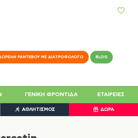
Α
Γ
Α
Π
Η
Μ
Έ
Ν
ΔΩΡΕΆΝ ΡΑΝΤΕΒΟΎ ΜΕ ΔΙΑΤΡΟΦΟΛΌΓΟ
BLOG
Α
N
ΓΕΝΙΚΉ ΦΡΟΝΤΊΔΑ
ΕΤΑΙΡΕΊΕΣ
ΑΘΛΗΤΙΣΜΌΣ
ΔΏΡΑ