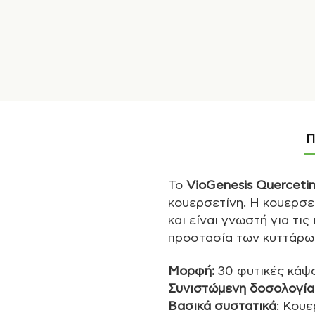
Π
To
VioGenesis Querceti
κουερσετίνη. Η κουερσε
και είναι γνωστή για τι
προστασία των κυττάρων
Μορφή:
30 φυτικές κάψ
Συνιστώµενη δοσολογία
Βασικά συστατικά
: Κου