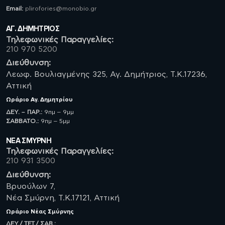
Email:
plirofories@monobio.gr
ΑΓ. ΔΗΜΗΤΡΙΟΣ
Τηλεφωνικές Παραγγελίες:
210 970 5200
Διεύθυνση:
Λεωφ. Βουλιαγμένης 325, Αγ. Δημήτριος, Τ.Κ.17236,
Αττική
Ωράριο
Αγ. Δημητρίου
ΔΕΥ. – ΠΑΡ.:
9πμ – 9μμ
ΣΑΒBATO.:
9πμ – 5μμ
ΝΈΑ ΣΜΥΡΝΗ
Τηλεφωνικές Παραγγελίες:
210 931 3500
Διεύθυνση:
Βρυούλων 7,
Νέα Σμύρνη, Τ.Κ.17121, Αττική
Ωράριο
Νέας Σμύρνης
ΔΕΥ./ ΤΕΤ./ ΣΑΒ.: