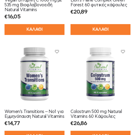
Vegan Βιταμίνη C 1000 mg με
Lion’s Mane Complex Green
535 mg Bιοφλαβονοειδή
Forest 60 φυτικές κάψουλες
Natural Vitamins
€
20,89
€
16,05
ΚΑΛΑΘΙ
ΚΑΛΑΘΙ
Women’s Transitions – No1 για
Colostrum 500 mg Natural
Εμμηνόπαυση Natural Vitamins
Vitamins 60 Κάψουλες
€
14,77
€
26,86