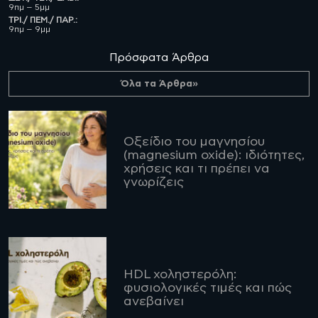
9πμ – 5μμ
ΤΡΙ./ ΠΕΜ./ ΠΑΡ.:
9πμ – 9μμ
Πρόσφατα Άρθρα
Όλα τα Άρθρα»
Οξείδιο του μαγνησίου
(magnesium oxide): ιδιότητες,
χρήσεις και τι πρέπει να
γνωρίζεις
HDL χοληστερόλη:
φυσιολογικές τιμές και πώς
ανεβαίνει