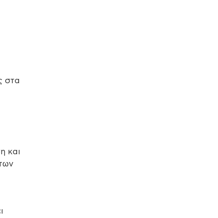
ς στα
η και
 των
ι