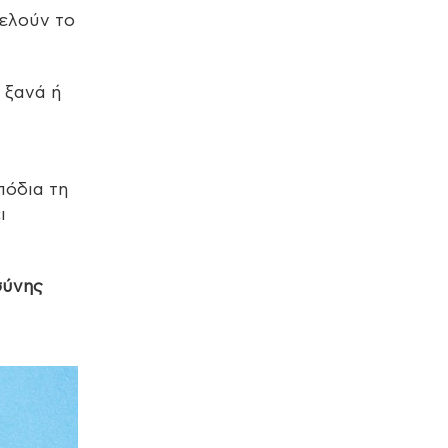
τελούν το
 ξανά ή
πόδια τη
ι
σύνης