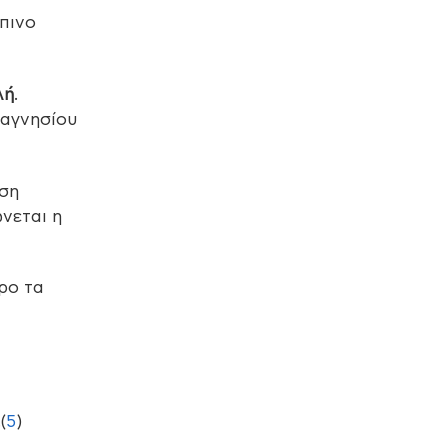
πινο
λή
.
μαγνησίου
υση
ώνεται η
ρο τα
(
5
)