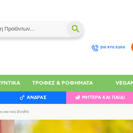
210.970.5200
ΛΥΝΤΙΚΆ
ΤΡΟΦΈΣ & ΡΟΦΉΜΑΤΑ
VEGA
ΆΝΔΡΑΣ
ΜΗΤΈΡΑ ΚΑΙ ΠΑΙΔΊ
ις και πώς βοηθά