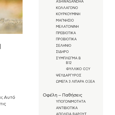
ASHWAGANDHA
ΚΟΛΛΑΓΌΝΟ
ΚΟΥΡΚΟΥΜΊΝΗ
ΜΑΓΝΉΣΙΟ
ΜΕΛΑΤΟΝΊΝΗ
ΠΡΕΒΙΟΤΙΚΆ
ΠΡΟΒΙΟΤΙΚΆ
ι
ΣΕΛΉΝΙΟ
ΣΊΔΗΡΟ
ΣΎΜΠΛΕΓΜΑ Β
Β12
ΦΥΛΛΙΚΌ ΟΞΎ
ΨΕΥΔΆΡΓΥΡΟΣ
ΩΜΈΓΑ 3 ΛΙΠΑΡΆ ΟΞΈΑ
Οφέλη – Παθήσεις
ι; Αυτό
YΠΟΓΟΝΙΜΌΤΗΤΑ
τις
ΑΝΤΙΒΙΟΤΙΚΆ
ΑΠΏΛΕΙΑ ΒΆΡΟΥΣ