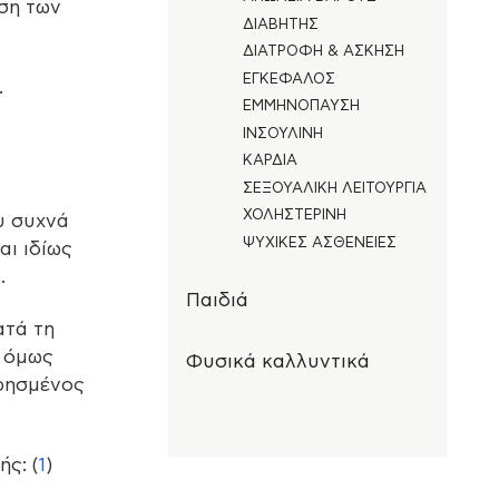
ιση των
ΔΙΑΒΉΤΗΣ
ΔΙΑΤΡΟΦΉ & ΆΣΚΗΣΗ
ΕΓΚΈΦΑΛΟΣ
.
ΕΜΜΗΝΌΠΑΥΣΗ
ΙΝΣΟΥΛΊΝΗ
ΚΑΡΔΙΆ
ΣΕΞΟΥΑΛΙΚΉ ΛΕΙΤΟΥΡΓΊΑ
ΧΟΛΗΣΤΕΡΊΝΗ
υ συχνά
ΨΥΧΙΚΈΣ ΑΣΘΈΝΕΙΕΣ
αι ιδίως
).
Παιδιά
ατά τη
ς όμως
Φυσικά καλλυντικά
πρησμένος
ς: (
1
)